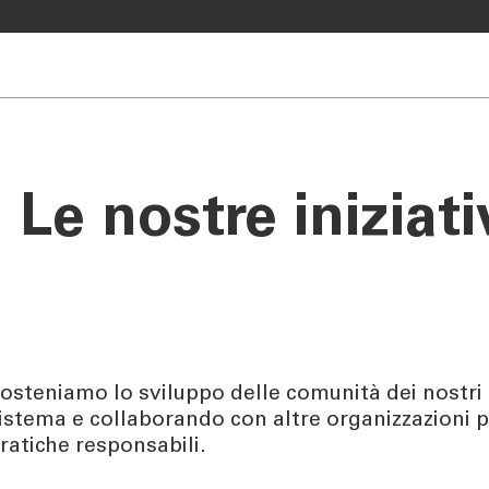
A BANCA
CHI SIAMO
e Auto
Banca
rkasse
Governance
Le nostre iniziati
Alta Direzione
Investor Relations
Azionisti
Internal Dealing
Sostenibilità
osteniamo lo sviluppo delle comunità dei nostri t
istema e collaborando con altre organizzazioni p
ratiche responsabili.