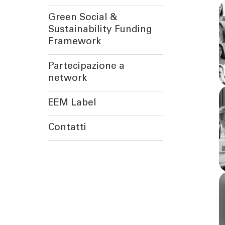
Green Social &
Sustainability Funding
Framework
Partecipazione a
network
EEM Label
Contatti
TOOL
ATTUALI
Calcola la rata
News | Ev
Calcola il rendimento
Cybersec