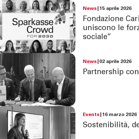
News
15 aprile 2026
Fondazione Car
uniscono le forz
sociale”
News
02 aprile 2026
Partnership con
TÀ
CONTATTI
Events
16 marzo 2026
enti | Stories
Richiedi informazioni
Sostenibilità, 
urity
Come contattarci