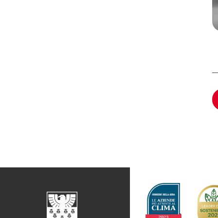
Calcola il tuo gap
Journal
previdenziale
Sponsori
Newslett