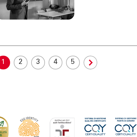
Ricerca filiale
ng
Lavora con noi
er
Tel:
800378378
lun - ven
: 08.00 - 22.00
sab
: 08.00 - 14.00
1
2
3
4
5