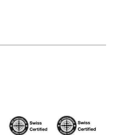
Un mondo sostenibile nasce
da decisioni consapevoli.