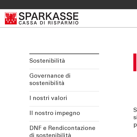
SERVIZI PRIVATI E FAMIGLIE
OLTRE L
Private Banking
Sparkass
Online banking privati
Club Spa
Sostenibilità
Consulenza a distanza Meet
Academy
Pagamenti Mobile
Governance di
Previdenza
sostenibilità
Consulenza 360°
Giovani - Spark
I nostri valori
S
Il nostro impegno
s
p
DNF e Rendicontazione
di sostenibilità