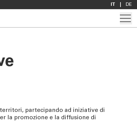
IT
DE
Apre i
Apri conto
Richiedi mutuo
ve
Ricerca filiale
Contattaci
erritori, partecipando ad iniziative di
er la promozione e la diffusione di