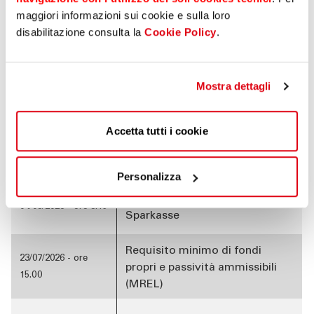
maggiori informazioni sui cookie e sulla loro
Cassa di Risparmio di Bolzano Spa
disabilitazione consulta la
Cookie Policy
.
pubblica le informazioni price sensitive
in proprio
Mostra dettagli
Date
Title
Accetta tutti i cookie
Preliminary results as at 30
04/08/2026 - ore
June 2026
12.55
Personalizza
S&P assegna rating a
04/08/2026 - ore 8.15
Sparkasse
Requisito minimo di fondi
23/07/2026 - ore
propri e passività ammissibili
15.00
(MREL)