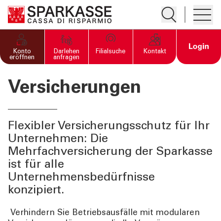
Suche öffnen
Hambur
PRIVATKUNDEN UND
Open 
Konto
Darlehen
Filialsuche
Kontakt
FAMILIEN
eröffnen
anfragen
Versicherungen
GESCHÄFTSKUNDEN
"Öffnet die Seite Geschäftskunden
Home
Konten
Flexibler Versicherungsschutz für Ihr
Unternehmen: Die
Zahlkarten
Mehrfachversicherung der Sparkasse
Finanzierungen und Investitionen
ist für alle
Unternehmensbedürfnisse
Versicherungen
konzipiert.
Verhindern Sie Betriebsausfälle mit modularen
DIENSTLEISTUNGEN