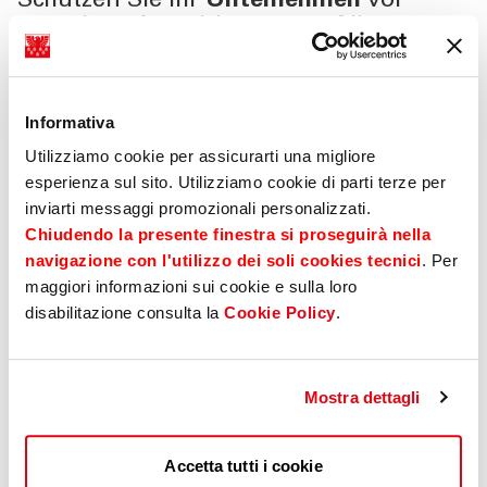
Schützen Sie Ihr
Unternehmen
vor
negativen Auswirkungen auf Ihre
Tätigkeit
.
Zahlreiche Leistungen um Ihre Arbeit vor
kleinen
und großen, täglichen Unvorhersehbarkeiten zu
Informativa
schützen
.
Utilizziamo cookie per assicurarti una migliore
esperienza sul sito. Utilizziamo cookie di parti terze per
inviarti messaggi promozionali personalizzati.
Chiudendo la presente finestra si proseguirà nella
navigazione con l'utilizzo dei soli cookies tecnici
. Per
Mehr erfahren
maggiori informazioni sui cookie e sulla loro
disabilitazione consulta la
Cookie Policy
.
Mostra dettagli
Accetta tutti i cookie