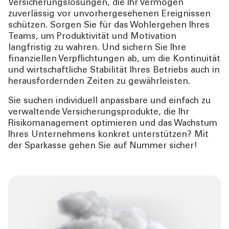
Versicherungslösungen, die Ihr Vermögen
PRIVATKUNDEN
zuverlässig vor unvorhergesehenen Ereignissen
schützen. Sorgen Sie für das Wohlergehen Ihres
Teams, um Produktivität und Motivation
DIENSTLEISTUNGEN
langfristig zu wahren. Und sichern Sie Ihre
GESCHÄFTSKUNDEN
finanziellen Verpflichtungen ab, um die Kontinuität
und wirtschaftliche Stabilität Ihres Betriebs auch in
herausfordernden Zeiten zu gewährleisten.
MEHR ALS BANK
Sie suchen individuell anpassbare und einfach zu
verwaltende Versicherungsprodukte, die Ihr
ÜBER UNS
Risikomanagement optimieren und das Wachstum
Ihres Unternehmens konkret unterstützen? Mit
TOOLS
der Sparkasse gehen Sie auf Nummer sicher!
AKTUELLES
KONTAKT