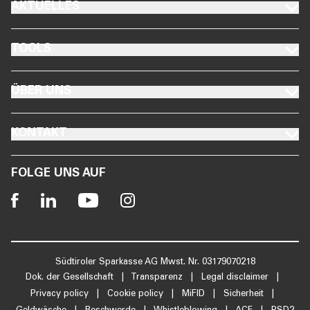
FOOTER AKTUELLES
AKTUELLES
FOOTER TOOLS
TOOLS
FOOTER ÜBER UNS
ÜBER UNS
FOOTER KONTAKT
KONTAKT
FOLGE UNS AUF
Südtiroler Sparkasse AG Mwst. Nr. 03179070218
Dok. der Gesellschaft
|
Transparenz
|
Legal disclaimer
|
Privacy policy
|
Cookie policy
|
MiFID
|
Sicherheit
|