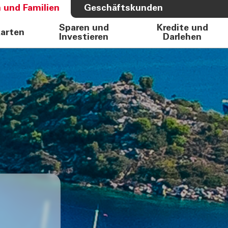
 und Familien
Geschäftskunden
Sparen und
Kredite und
karten
Investieren
Darlehen
S BANK
ÜBER UNS
e Auto
Bank
rkasse
Governance
Direktion
Investor Relations
Aktionäre
Internal Dealing
Nachhaltigkeit