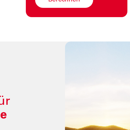
berechnen
ES
KONTAKT
ents und Stories
Informationen
urity
Nützliche Rufnumme
Filialsuche
ng
Jobs
er
Tel:
800378378
Mo-Fr
:
08:00-22:00
Sa
: 08:00-14:00
ür
ge