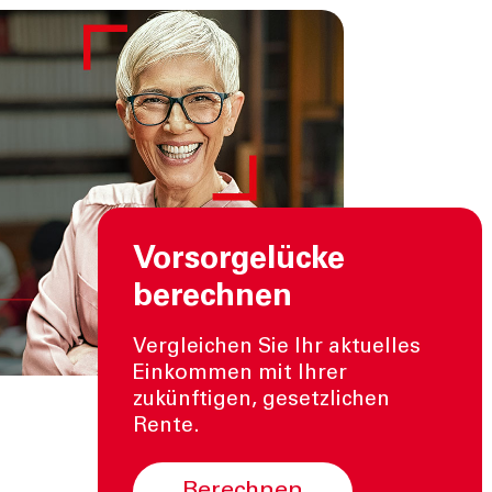
Vorsorgelücke
berechnen
Vergleichen Sie
Ihr aktuelles
Einkommen
mit Ihrer
zukünftigen,
gesetzlichen
Rente
.