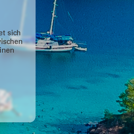
t sich
wischen
inen