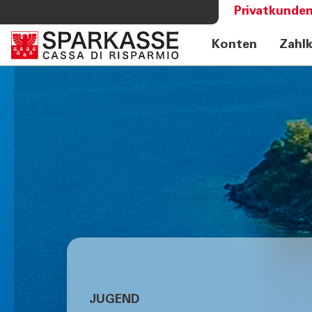
Privatkunden
Konten
Zahl
DIENSTLEISTUNGEN
MEHR AL
PRIVATKUNDEN
Sparkass
Private Banking
Club Spa
Online Banking Privatkunden
Academy
Fernberatung Meet
Mobile Payments
Altersvorsorge
360°-Beratung
Jugend - Spark
JUGEND