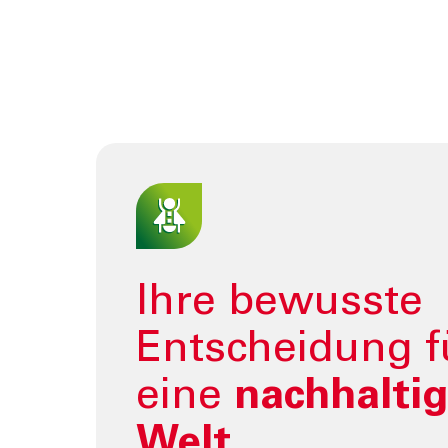
TOOLS
AKTUELL
Darlehensrate berechnen
News, Ev
Rendite berechnen
Cybersec
Vorsorgelücke berechnen
Journal
Sponsori
Newslett
Ihre bewusste
Entscheidung f
eine
nachhalti
Welt
.