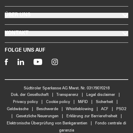
FOOTER ÜBER UNS
ÜBER UNS
FOOTER KONTAKT
KONTAKT
FOLGE UNS AUF
Südtiroler Sparkasse AG Mwst. Nr. 03179070218
Dok. der Gesellschaft
|
Transparenz
|
Legal disclaimer
|
Privacy policy
|
Cookie policy
|
MiFID
|
Sicherheit
|
Geldwäsche
|
Beschwerde
|
Whistleblowing
|
ACF
|
PSD2
|
Gesetzliche Neuerungen
|
Erklärung zur Barrierefreiheit
|
Elektronische Überprüfung von Bankgarantien
|
Fondo centrale di
IT
DE
garanzia