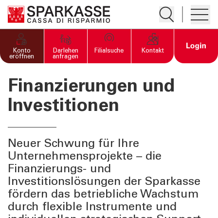
Suche öffnen
Hambur
PRIVATKUNDEN UND
Open 
Konto
Darlehen
Filialsuche
Kontakt
FAMILIEN
eröffnen
anfragen
Finanzierungen und
GESCHÄFTSKUNDEN
Investitionen
"Öffnet die Seite Geschäftskunden
Home
Konten
Zahlkarten
Neuer Schwung für Ihre
Unternehmensprojekte – die
Finanzierungen und Investitionen
Finanzierungs- und
Versicherungen
Investitionslösungen der Sparkasse
fördern das betriebliche Wachstum
durch flexible Instrumente und
DIENSTLEISTUNGEN