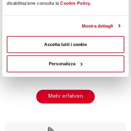
Beitrag
disabilitazione consulta la
Cookie Policy
.
Investitionsgüter
“Neues Sabatini-
Mostra dettagli
Gesetz”
Ressourcen für mehr Innovation.
Accetta tutti i cookie
Begünstigte Finanzierung mit einem öffentlichen
Beitrag für die Erneuerung der Produktionsgüter
Personalizza
und das Wachstum Ihres Unternehmens.
Mehr erfahren