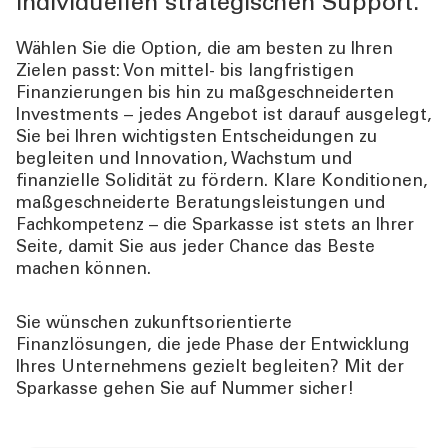
individuellen strategischen Support.
PRIVATKUNDEN
Wählen Sie die Option, die am besten zu Ihren
Zielen passt: Von mittel- bis langfristigen
DIENSTLEISTUNGEN
Finanzierungen bis hin zu maßgeschneiderten
GESCHÄFTSKUNDEN
Investments – jedes Angebot ist darauf ausgelegt,
Sie bei Ihren wichtigsten Entscheidungen zu
begleiten und Innovation, Wachstum und
MEHR ALS BANK
finanzielle Solidität zu fördern. Klare Konditionen,
maßgeschneiderte Beratungsleistungen und
ÜBER UNS
Fachkompetenz – die Sparkasse ist stets an Ihrer
Seite, damit Sie aus jeder Chance das Beste
machen können.
TOOLS
Sie wünschen zukunftsorientierte
AKTUELLES
Finanzlösungen, die jede Phase der Entwicklung
Ihres Unternehmens gezielt begleiten? Mit der
Sparkasse gehen Sie auf Nummer sicher!
KONTAKT