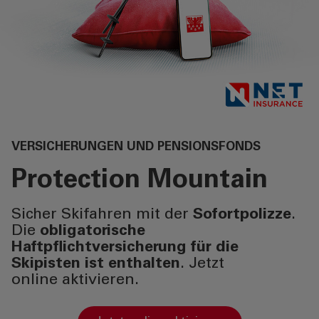
DIENSTLEISTUNGEN
PRIVATKUNDEN
DIENSTLEISTUNGEN
GESCHÄFTSKUNDEN
MEHR ALS BANK
VERSICHERUNGEN UND PENSIONSFONDS
Protection
Mountain
ÜBER UNS
Sicher Skifahren mit der
Sofortpolizze
.
TOOLS
Die
obligatorische
Haftpflichtversicherung für die
Skipisten ist enthalten
. Jetzt
AKTUELLES
online aktivieren.
KONTAKT