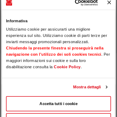
werden, um die Anfrage zu bearbeiten*
*Pflichtfelder
Informativa
Utilizziamo cookie per assicurarti una migliore
Senden
esperienza sul sito. Utilizziamo cookie di parti terze per
inviarti messaggi promozionali personalizzati.
Chiudendo la presente finestra si proseguirà nella
navigazione con l'utilizzo dei soli cookies tecnici
. Per
maggiori informazioni sui cookie e sulla loro
disabilitazione consulta la
Cookie Policy
.
Ski-Haftpflichtversicherung
Mostra dettagli
Die Ski- und Snowboard-Haftpflichtversicherung
ist für Erwachsene und Minderjährige, die die
Pisten auch nur für einen Tag nutzen möchten,
Accetta tutti i cookie
verpflichtend. Sie umfasst eine Unfall- und eine
Haftpflichtversicherung.