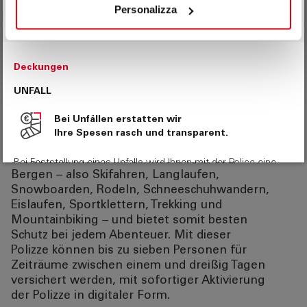
Personalizza
Die Entschädigung im Schadensfall wird gemäß
den Tabellen berechnet, die den
Informationsunterlagen beigefügt sind. Die
Rückerstattung umfasst hingegen sämtliche
Kosten für nicht in Anspruch genommene
Leistungen, wie Skipass, Skiunterricht,
Ausrüstungsverleih und Hotelkosten, und deckt
auch die Such- und Bergrettungskosten ab.
Die Versicherung gilt für alle
Freizeitaktivitäten im Schnee und in den
Bergen – also Skifahren, Langlaufen,
Snowboarden, Rodeln, Schneeschuhwandern,
Eislaufen, Sportklettern, Trekking und
Mountainbiking – und bietet somit besten
Schutz bei jedem Abenteuer. Mit dieser
Polizze können bis zu sieben Personen für
Zeiträume zwischen einem und dreißig Tagen
versichert werden, mit sofortiger Aktivierung
der Polizze in digitaler Form.