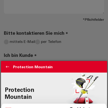
*Pflichtfelder
Bitte kontaktieren Sie mich
*
mittels E-Mail
per Telefon
Ich bin Kunde
*
Ja
Nein
Informationsblatt Privacy
Hiermit erkläre ich, dass ich die unter dem
oben genannten Link einsehbare
Datenschutzerklärung gelesen habe und damit
einverstanden bin, von der Bank kontaktiert zu