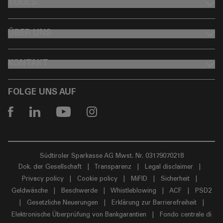
FOOTER TOOLS
TOOLS
FOOTER ÜBER UNS
ÜBER UNS
FOOTER KONTAKT
KONTAKT
FOLGE UNS AUF
Südtiroler Sparkasse AG Mwst. Nr. 03179070218
Dok. der Gesellschaft
|
Transparenz
|
Legal disclaimer
|
Privacy policy
|
Cookie policy
|
MiFID
|
Sicherheit
|
Geldwäsche
|
Beschwerde
|
Whistleblowing
|
ACF
|
PSD2
|
Gesetzliche Neuerungen
|
Erklärung zur Barrierefreiheit
|
Elektronische Überprüfung von Bankgarantien
|
Fondo centrale di