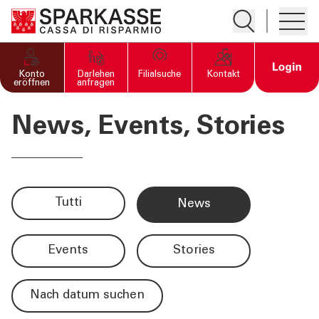
Suche öffnen
Hambur
PRIVATKUNDEN UND
Open 
Konto
Darlehen
Filialsuche
Kontakt
FAMILIEN
eröffnen
anfragen
News, Events, Stories
GESCHÄFTSKUNDEN
DIENSTLEISTUNGEN
PRIVATKUNDEN
Tutti
news
DIENSTLEISTUNGEN
GESCHÄFTSKUNDEN
events
stories
MEHR ALS BANK
nach datum suchen