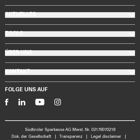
FOOTER AKTUELLES
AKTUELLES
FOOTER TOOLS
TOOLS
FOOTER ÜBER UNS
ÜBER UNS
FOOTER KONTAKT
KONTAKT
FOLGE UNS AUF
Südtiroler Sparkasse AG Mwst. Nr. 03179070218
Dok. der Gesellschaft
|
Transparenz
|
Legal disclaimer
|