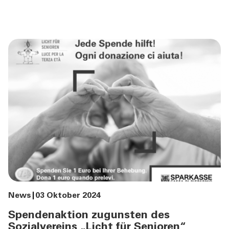
ÜBER UNS
TOOLS
AKTUELLES
News, Events und Stories
Cybersecurity
Journal
Sponsoring
Newsletter
News
03 Oktober 2024
KONTAKT
Spendenaktion zugunsten des
Sozialvereins „Licht für Senioren“