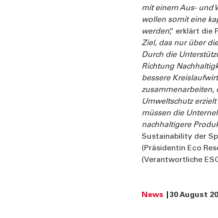
mit einem Aus- und W
wollen somit eine kap
werden
,” erklärt di
Ziel, das nur über d
Durch die Unterstütz
Richtung Nachhaltigk
bessere Kreislaufwir
zusammenarbeiten, d
Umweltschutz erzielt
müssen die Unterne
nachhaltigere Produk
Sustainability der Spa
(Präsidentin Eco Rese
(Verantwortliche ESG
News
30 August 2