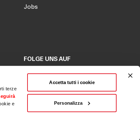
Jobs
FOLGE UNS AUF
en
Accetta tutti i cookie
en
ti terze
seguirà
Personalizza
ookie e
ldwäsche
|
Beschwerde
|
Whistleblowing
|
ACF
Fondo centrale di garanzia