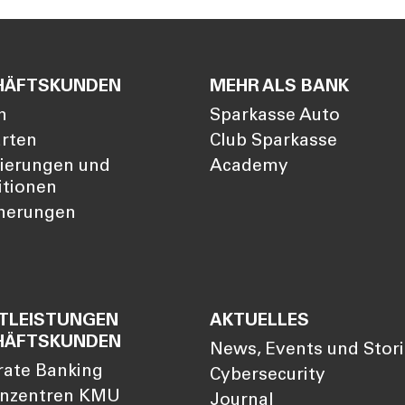
HÄFTSKUNDEN
MEHR ALS BANK
n
Sparkasse Auto
arten
Club Sparkasse
zierungen und
Academy
itionen
cherungen
TLEISTUNGEN
AKTUELLES
HÄFTSKUNDEN
News, Events und Stor
rate Banking
Cybersecurity
nzentren KMU
Journal