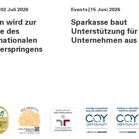
Tel:
800378378
02 Juli 2026
Events
15 Juni 2026
Mo-Fr
:
08:00-22:00
Sa
: 08:00-14:00
n wird zur
Sparkasse baut
e des
Unterstützung für
nationalen
Unternehmen aus
erspringens