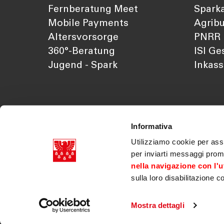
Fernberatung Meet
Sparka
Mobile Payments
Agribu
Altersvorsorge
PNRR
360°-Beratung
ISI Ge
Jugend - Spark
Inkas
Informativa
Utilizziamo cookie per assi
per inviarti messaggi prom
nella navigazione con l'ut
sulla loro disabilitazione c
Südtiroler Sparkasse AG Mwst. Nr. 03179070218
Dok. der Gesellschaft
|
Transparenz
|
Legal discla
|
PSD2
|
Gesetzliche Neuerungen
|
Erklärung zu
Mostra dettagli