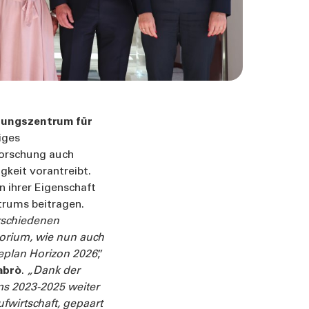
chungszentrum für
iges
forschung auch
keit vorantreibt.
n ihrer Eigenschaft
ntrums beitragen.
erschiedenen
torium, wie nun auch
eplan Horizon 2026
,”
abrò
.
„Dank der
s 2023-2025 weiter
fwirtschaft, gepaart