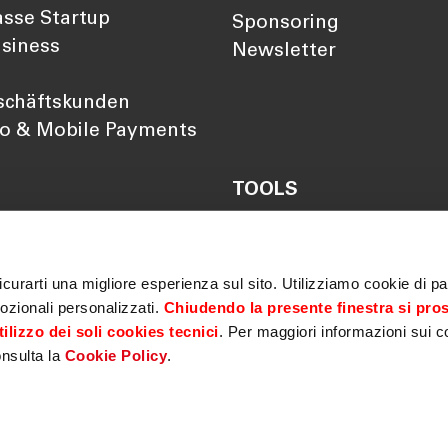
sse Startup
Sponsoring
siness
Newsletter
schäftskunden
so & Mobile Payments
TOOLS
Darlehensrate berechn
Rendite berechnen
Vorsorgelücke berechn
curarti una migliore esperienza sul sito. Utilizziamo cookie di par
ozionali personalizzati.
Chiudendo la presente finestra si pro
ilizzo dei soli cookies tecnici
. Per maggiori informazioni sui c
onsulta la
Cookie Policy
.
imer
|
Privacy policy
|
Cookie policy
|
MiFID
|
Sicherheit
|
Ge
r Barrierefreiheit
|
Elektronische Überprüfung von Bankgarantien
|