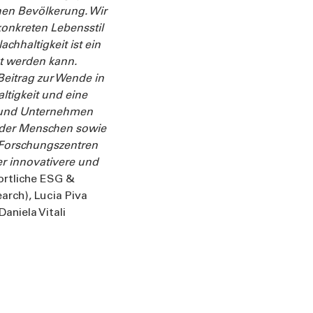
hen Bevölkerung. Wir
konkreten Lebensstil
chhaltigkeit ist ein
t werden kann.
Beitrag zur Wende in
ltigkeit und eine
en und Unternehmen
 der Menschen sowie
 Forschungszentren
 innovativere und
ortliche ESG &
earch), Lucia Piva
aniela Vitali