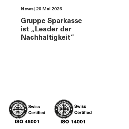
News
20 Mai 2026
Eine nachhaltige Welt
entsteht durch bewusste
Gruppe Sparkasse
Entscheidungen.
ist „Leader der
Nachhaltigkeit”