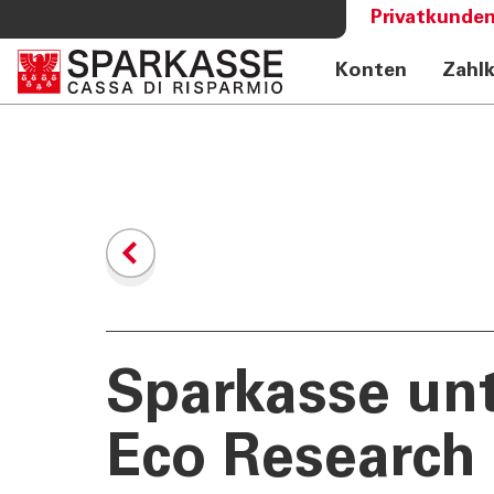
Privatkunden
Konten
Zahl
DIENSTLEISTUNGEN
MEHR AL
PRIVATKUNDEN
Sparkass
Private Banking
Club Spa
Online Banking Privatkunden
Academy
Fernberatung Meet
Mobile Payments
Altersvorsorge
360°-Beratung
Jugend - Spark
Sparkasse unt
Eco Research