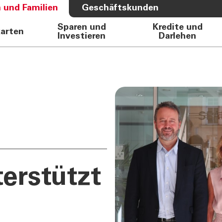
 und Familien
Geschäftskunden
Sparen und
Kredite und
karten
Investieren
Darlehen
S BANK
ÜBER UNS
e Auto
Bank
rkasse
Governance
Direktion
Investor Relations
Aktionäre
Internal Dealing
Nachhaltigkeit
erstützt