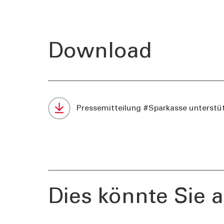
Download
Pressemitteilung #Sparkasse unterstü
TOOLS
AKTUELL
Darlehensrate berechnen
News, Ev
Rendite berechnen
Cybersec
Vorsorgelücke berechnen
Journal
Dies könnte Sie a
Sponsori
Newslett