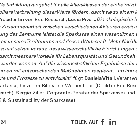
eiterbildungsangebot für alle Altersklassen der einheimisc
illare Verbreitung dieser Werte fördern, damit sie zu einem 
e Präsidentin von Eco Research,
Lucia Piva
. „
Die ökologische Na
ie Zusammenarbeit zwischen verschiedenen Akteuren erreich
ung des Zentrums leistet die Sparkasse einen wesentlichen 
eit unseres Territoriums und dessen Wirtschaft. Mehr Nachha
tschaft setzen voraus, dass wissenschaftliche Einrichtung
amit messbare Vorteile für Lebensqualität und Gesundheit
 werden können. Auf die wissenschaftlichen Ergebnisse der
hmen mit entsprechenden Maßnahmen reagieren, um immer
te und Prozesse zu entwickeln
,“ fügt
Daniela Vitali
, Verantw
rkasse, hinzu. Im Bild v.l.n.r. Werner Tirler (Direktor Eco Res
arch), Sergio Ziller (Corporate-Berater der Sparkasse) und D
 & Sustainability der Sparkasse).
024
TEILEN AUF