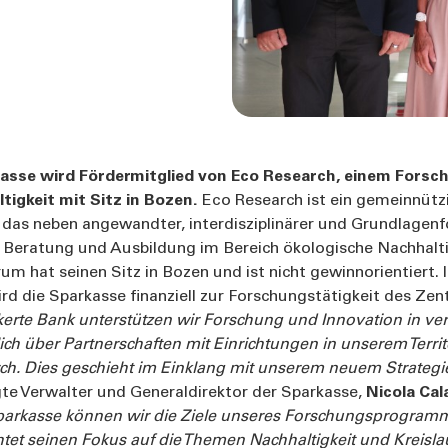
kasse wird Fördermitglied von Eco Research, einem Fors
tigkeit mit Sitz in Bozen.
Eco Research ist ein gemeinnütz
das neben angewandter, interdisziplinärer und Grundlagen
Beratung und Ausbildung im Bereich ökologische Nachhaltig
m hat seinen Sitz in Bozen und ist nicht gewinnorientiert. I
ird die Sparkasse finanziell zur Forschungstätigkeit des Ze
ankerte Bank unterstützen wir Forschung und Innovation in v
ch über Partnerschaften mit Einrichtungen in unserem Terri
ch. Dies geschieht im Einklang mit unserem neuem Strategi
gte Verwalter und Generaldirektor der Sparkasse,
Nicola Cal
parkasse können wir die Ziele unseres Forschungsprogramm
htet seinen Fokus auf die Themen Nachhaltigkeit und Kreislau