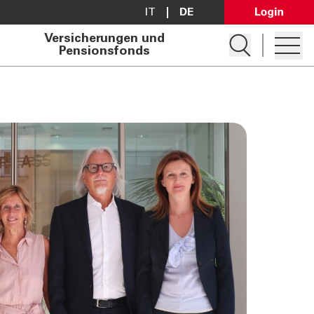
IT
DE
Open Lo
Versicherungen und
Suche öffnen
Pensionsfonds
Hambur
Konto eröffnen
Darlehen anfragen
Filialsuche
Kontakt