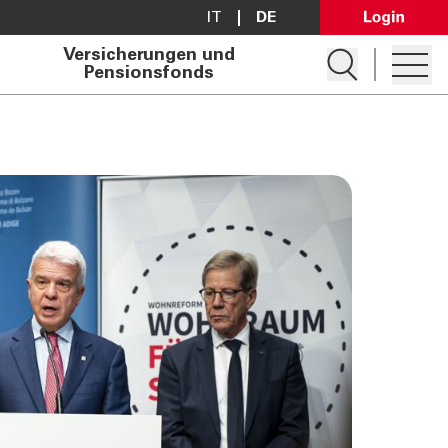
IT
DE
Open Lo
Versicherungen und
Suche öffnen
Pensionsfonds
Hambur
Konto eröffnen
Darlehen anfragen
Filialsuche
Kontakt