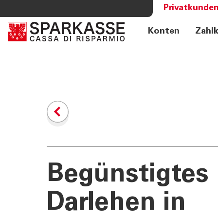
Privatkunden
Konten
Zahl
DIENSTLEISTUNGEN
MEHR AL
PRIVATKUNDEN
Sparkass
Private Banking
Club Spa
Online Banking Privatkunden
Academy
Fernberatung Meet
Mobile Payments
Altersvorsorge
360°-Beratung
Jugend - Spark
Begünstigtes
Darlehen in