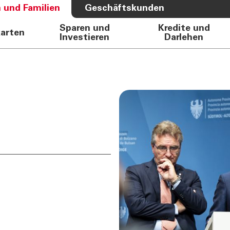
 und Familien
Geschäftskunden
Sparen und
Kredite und
karten
Investieren
Darlehen
S BANK
ÜBER UNS
e Auto
Bank
rkasse
Governance
Direktion
Investor Relations
Aktionäre
Internal Dealing
Nachhaltigkeit