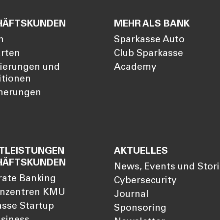
HÄFTSKUNDEN
MEHR ALS BANK
n
Sparkasse Auto
arten
Club Sparkasse
zierungen und
Academy
itionen
cherungen
TLEISTUNGEN
AKTUELLES
HÄFTSKUNDEN
News, Events und Stor
rate Banking
Cybersecurity
nzentren KMU
Journal
sse Startup
Sponsoring