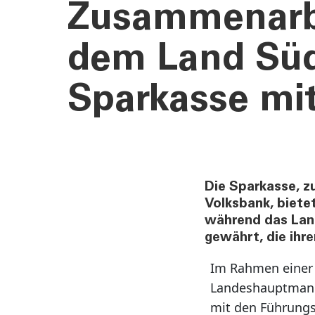
Zusammenarb
dem Land Südt
Sparkasse mit
Die Sparkasse, z
Volksbank, biete
während das Land
gewährt, die ihr
Im Rahmen einer 
Landeshauptma
mit den Führungss