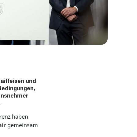
aiffeisen und
 Bedingungen,
hensnehmer
.
renz haben
air
gemeinsam