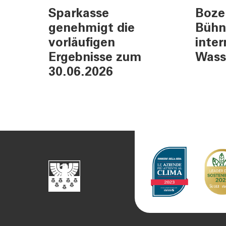
Sparkasse
Boze
TOOLS
AKTUELL
genehmigt die
Bühn
Darlehensrate berechnen
News, Ev
vorläufigen
inter
Rendite berechnen
Cybersec
Ergebnisse zum
Wass
Vorsorgelücke berechnen
Journal
30.06.2026
Sponsori
Newslett