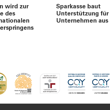
n wird zur
Sparkasse baut
ES
KONTAKT
e des
Unterstützung für
ents und Stories
Informationen
nationalen
Unternehmen aus
urity
Nützliche Rufnumme
erspringens
Filialsuche
ng
Jobs
er
Tel:
800378378
Mo-Fr
:
08:00-22:00
Sa
: 08:00-14:00