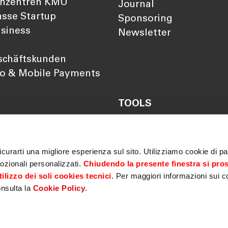
nzentren KMU
Journal
sse Startup
Sponsoring
siness
Newsletter
schäftskunden
so & Mobile Payments
TOOLS
Darlehensrate berechn
Rendite berechnen
Vorsorgelücke berechn
curarti una migliore esperienza sul sito. Utilizziamo cookie di par
ozionali personalizzati.
Chiudendo la presente finestra si pro
ilizzo dei soli cookies tecnici
. Per maggiori informazioni sui c
onsulta la
Cookie Policy
.
imer
|
Privacy policy
|
Cookie policy
|
MiFID
|
Sicherheit
|
Ge
r Barrierefreiheit
|
Elektronische Überprüfung von Bankgarantien
|