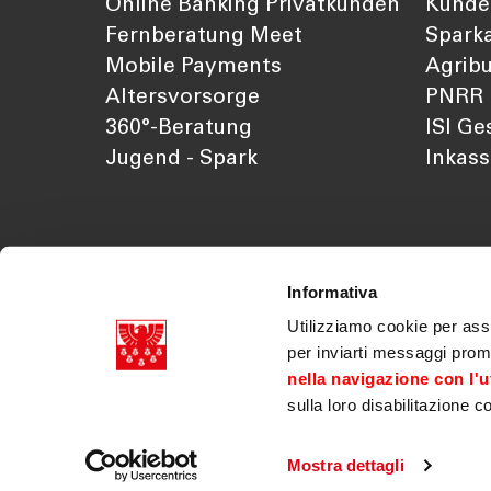
Online Banking Privatkunden
Kunde
Fernberatung Meet
Sparka
Mobile Payments
Agribu
Altersvorsorge
PNRR
360°-Beratung
ISI Ge
Jugend - Spark
Inkas
Informativa
Utilizziamo cookie per assi
per inviarti messaggi prom
nella navigazione con l'ut
sulla loro disabilitazione c
Südtiroler Sparkasse AG Mwst. Nr. 03179070218
Dok. der Gesellschaft
|
Transparenz
|
Legal discla
|
PSD2
|
Gesetzliche Neuerungen
|
Erklärung zu
Mostra dettagli