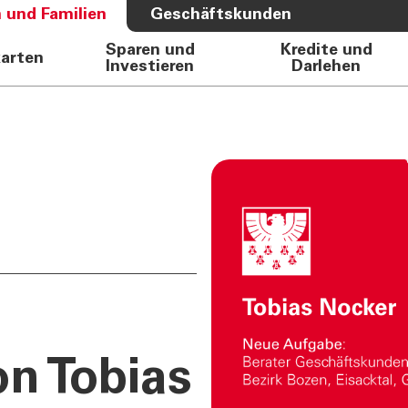
 und Familien
Geschäftskunden
Sparen und
Kredite und
karten
Investieren
Darlehen
S BANK
ÜBER UNS
e Auto
Bank
rkasse
Governance
Direktion
Investor Relations
Aktionäre
Internal Dealing
Nachhaltigkeit
n Tobias