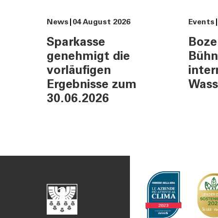
News
04 August 2026
Events
TOOLS
AKTUELL
Sparkasse
Boze
Darlehensrate berechnen
News, Ev
genehmigt die
Bühn
Rendite berechnen
Cybersec
vorläufigen
inter
Vorsorgelücke berechnen
Journal
Ergebnisse zum
Wass
Sponsori
30.06.2026
Newslett