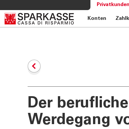
Privatkunden
Konten
Zahl
DIENSTLEISTUNGEN
MEHR AL
PRIVATKUNDEN
Sparkass
Private Banking
Club Spa
Online Banking Privatkunden
Academy
Fernberatung Meet
Mobile Payments
Altersvorsorge
360°-Beratung
Jugend - Spark
Der berufliche
Werdegang vo