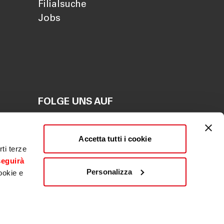
Filialsuche
Jobs
FOLGE UNS AUF
en
Accetta tutti i cookie
en
ti terze
seguirà
Personalizza
ookie e
ldwäsche
|
Beschwerde
|
Whistleblowing
|
ACF
Fondo centrale di garanzia