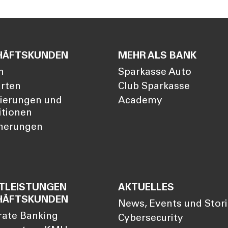
HÄFTSKUNDEN
MEHR ALS BANK
n
Sparkasse Auto
arten
Club Sparkasse
zierungen und
Academy
itionen
cherungen
TLEISTUNGEN
AKTUELLES
HÄFTSKUNDEN
News, Events und Stor
rate Banking
Cybersecurity