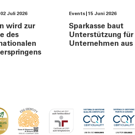
02 Juli 2026
Events
15 Juni 2026
ES
KONTAKT
n wird zur
Sparkasse baut
ents und Stories
Informationen
e des
Unterstützung für
urity
Nützliche Rufnumme
nationalen
Unternehmen aus
Filialsuche
erspringens
ng
Jobs
er
Tel:
800378378
Mo-Fr
:
08:00-22:00
Sa
: 08:00-14:00