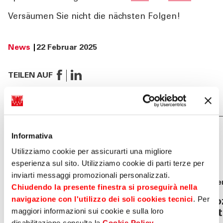
Versäumen Sie nicht die nächsten Folgen!
News
22 Februar 2025
TEILEN AUF
Dies könnte Sie auch
Informativa
interes-sieren
Utilizziamo cookie per assicurarti una migliore
esperienza sul sito. Utilizziamo cookie di parti terze per
inviarti messaggi promozionali personalizzati.
News
04 August 2026
Eve
Chiudendo la presente finestra si proseguirà nella
navigazione con l'utilizzo dei soli cookies tecnici
. Per
Sparkasse genehmigt die
Bo
maggiori informazioni sui cookie e sulla loro
vorläufigen Ergebnisse zum
in
disabilitazione consulta la
Cookie Policy
.