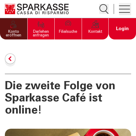
Suche öffnen
Hambur
PRIVATKUNDEN UND
Open 
Konto
Darlehen
Filialsuche
Kontakt
FAMILIEN
eröffnen
anfragen
GESCHÄFTSKUNDEN
DIENSTLEISTUNGEN
PRIVATKUNDEN
Die zweite Folge von
Sparkasse Café ist
DIENSTLEISTUNGEN
GESCHÄFTSKUNDEN
online!
MEHR ALS BANK