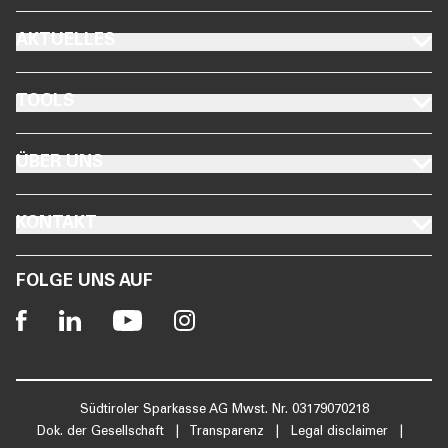
FOOTER AKTUELLES
AKTUELLES
FOOTER TOOLS
TOOLS
FOOTER ÜBER UNS
ÜBER UNS
FOOTER KONTAKT
KONTAKT
FOLGE UNS AUF
Südtiroler Sparkasse AG Mwst. Nr. 03179070218
Dok. der Gesellschaft
|
Transparenz
|
Legal disclaimer
|