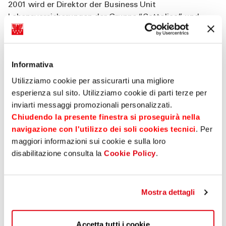
2001 wird er Direktor der Business Unit
Lebensversicherungen der Gruppe “Cattolica” und
anschließend Zentraldirektor für die Bereiche
Lebensversicherungen, Rentenfonds und
Bancassurance. Im Jänner 2009 wird er CEO der
Informativa
Gruppe “Aviva” und anschließend von „Eurovita
Assicurazioni“. Seit Oktober 2018 ist er CEO von Net
Utilizziamo cookie per assicurarti una migliore
Insurance. (Bildtext) Im Bild von rechts: Andrea
esperienza sul sito. Utilizziamo cookie di parti terze per
Battista, Nicola Calabrò, Alex Weissensteiner, Gerhard
inviarti messaggi promozionali personalizzati.
Brandstätter und Univ.Prof. Massimiliano Bonacchi von
Chiudendo la presente finestra si proseguirà nella
der Wirtschaftsfakultät.
navigazione con l'utilizzo dei soli cookies tecnici
. Per
maggiori informazioni sui cookie e sulla loro
disabilitazione consulta la
Cookie Policy
.
Events
19 Juni 2025
TEILEN AUF
Mostra dettagli
Photogallery
Accetta tutti i cookie