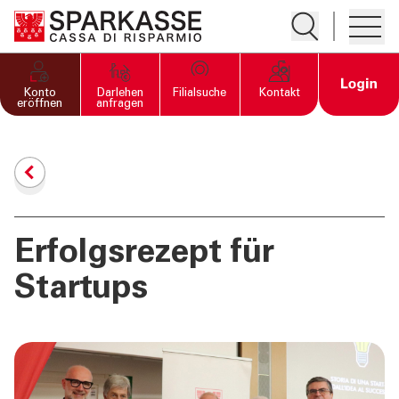
Suche öffnen
Hambur
PRIVATKUNDEN UND
Open 
Konto
Darlehen
Filialsuche
Kontakt
FAMILIEN
eröffnen
anfragen
GESCHÄFTSKUNDEN
DIENSTLEISTUNGEN
PRIVATKUNDEN
Erfolgsrezept für
Startups
DIENSTLEISTUNGEN
GESCHÄFTSKUNDEN
MEHR ALS BANK