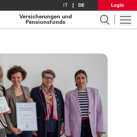
IT
DE
Open Lo
Versicherungen und
Suche öffnen
Pensionsfonds
Hambur
Konto eröffnen
Darlehen anfragen
Filialsuche
Kontakt