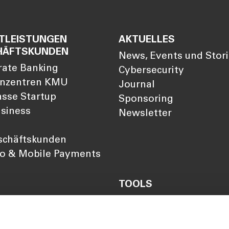
TLEISTUNGEN
AKTUELLES
HÄFTSKUNDEN
News, Events und Stor
rate Banking
Cybersecurity
nzentren KMU
Journal
sse Startup
Sponsoring
siness
Newsletter
schäftskunden
so & Mobile Payments
TOOLS
Darlehensrate berechn
Rendite berechnen