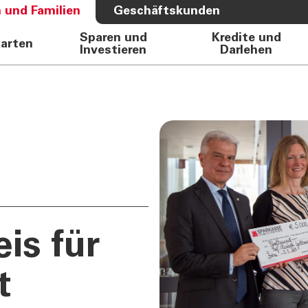
 und Familien
Geschäftskunden
Sparen und
Kredite und
karten
Investieren
Darlehen
S BANK
ÜBER UNS
e Auto
Bank
rkasse
Governance
Direktion
Investor Relations
Aktionäre
Internal Dealing
Nachhaltigkeit
is für
t