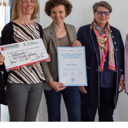
ES
KONTAKT
ents und Stories
Informationen
urity
Nützliche Rufnumme