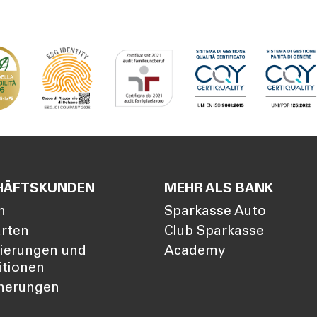
HÄFTSKUNDEN
MEHR ALS BANK
n
Sparkasse Auto
arten
Club Sparkasse
zierungen und
Academy
itionen
cherungen