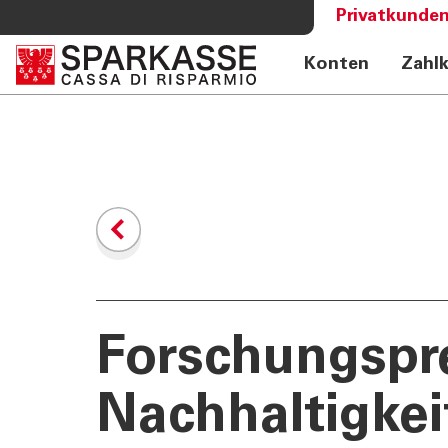
Privatkunden
Konten
Zahl
DIENSTLEISTUNGEN
MEHR AL
PRIVATKUNDEN
Sparkass
Private Banking
Club Spa
Online Banking Privatkunden
Academy
Fernberatung Meet
Mobile Payments
Altersvorsorge
360°-Beratung
Jugend - Spark
Forschungspre
Nachhaltigkei