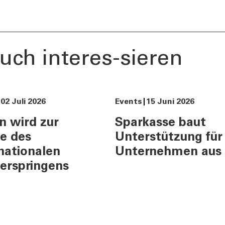
Filialsuche
ng
Jobs
er
Tel:
800378378
uch interes-sieren
Mo-Fr
:
08:00-22:00
Sa
: 08:00-14:00
02 Juli 2026
Events
15 Juni 2026
n wird zur
Sparkasse baut
e des
Unterstützung für
nationalen
Unternehmen aus
erspringens