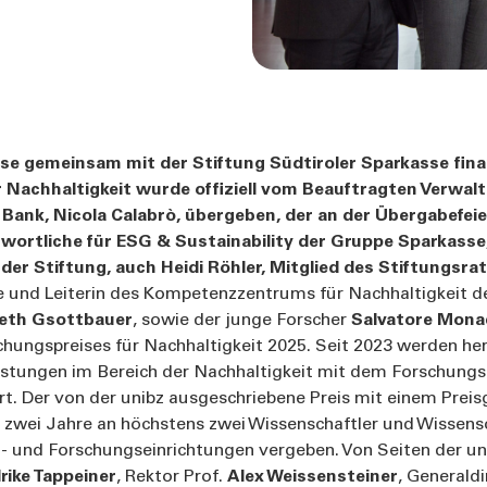
se gemeinsam mit der Stiftung Südtiroler Sparkasse fina
 Nachhaltigkeit wurde offiziell vom Beauftragten Verwal
 Bank, Nicola Calabrò, übergeben, der an der Übergabefe
ntwortliche für ESG & Sustainability der Gruppe Sparkasse
 der Stiftung, auch Heidi Röhler, Mitglied des Stiftungsra
und Leiterin des Kompetenzzentrums für Nachhaltigkeit der
beth Gsottbauer
, sowie der junge Forscher
Salvatore Mona
chungspreises für Nachhaltigkeit 2025. Seit 2023 werden h
istungen im Bereich der Nachhaltigkeit mit dem Forschungsp
t. Der von der unibz ausgeschriebene Preis mit einem Prei
e zwei Jahre an höchstens zwei Wissenschaftler und Wissens
l- und Forschungseinrichtungen vergeben. Von Seiten der u
rike Tappeiner
, Rektor Prof.
Alex Weissensteiner
, Generald