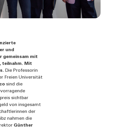
nzierte
ter und
ier gemeinsam mit
, teilnahm. Mit
ts.
Die Professorin
 Freien Universität
co
sind die
ervorragende
reis sichtbar
sgeld von insgesamt
chaftlerinnen der
nibz nahmen die
irektor
Günther