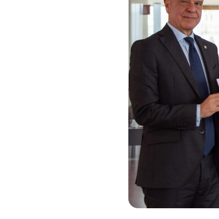
TOOLS
AKTUELL
Darlehensrate berechnen
News, Ev
Rendite berechnen
Cybersec