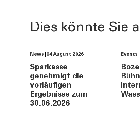
Dies könnte Sie a
News
04 August 2026
Events
Sparkasse
Boze
genehmigt die
Bühn
vorläufigen
inter
Ergebnisse zum
Wass
30.06.2026
TOOLS
AKTUELL
Darlehensrate berechnen
News, Ev
Rendite berechnen
Cybersec