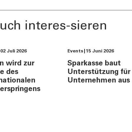
uch interes-sieren
02 Juli 2026
Events
15 Juni 2026
n wird zur
Sparkasse baut
e des
Unterstützung für
nationalen
Unternehmen aus
erspringens
ES
KONTAKT
ents und Stories
Informationen
urity
Nützliche Rufnumme