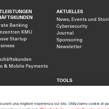
TLEISTUNGEN
AKTUELLES
HÄFTSKUNDEN
News, Events und Stor
rate Banking
Cybersecurity
nzentren KMU
Journal
sse Startup
Sponsoring
siness
Newsletter
schäftskunden
so & Mobile Payments
TOOLS
Darlehensrate berechn
Rendite berechnen
Vorsorgelücke berechn
curarti una migliore esperienza sul sito. Utilizziamo cookie di par