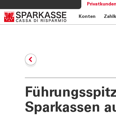
Privatkunden
Konten
Zahl
DIENSTLEISTUNGEN
MEHR AL
PRIVATKUNDEN
Sparkass
Private Banking
Club Spa
Online Banking Privatkunden
Academy
Fernberatung Meet
Mobile Payments
Altersvorsorge
360°-Beratung
Jugend - Spark
Führungsspit
Sparkassen a