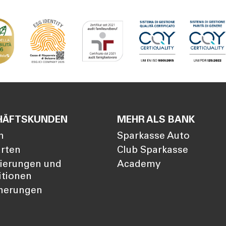
Filialsuche
ng
Jobs
er
Tel:
800378378
Mo-Fr
:
08:00-22:00
Sa
: 08:00-14:00
HÄFTSKUNDEN
MEHR ALS BANK
n
Sparkasse Auto
arten
Club Sparkasse
zierungen und
Academy
itionen
cherungen