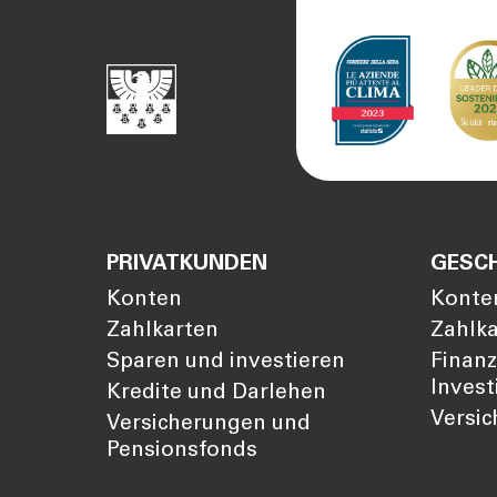
Vorsorgelücke berechnen
Journal
Sponsori
Newslett
PRIVATKUNDEN
GESC
Konten
Konte
Zahlkarten
Zahlk
Sparen und investieren
Finan
Invest
Kredite und Darlehen
Versi
Versicherungen und
Pensionsfonds