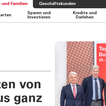
 und Familien
Geschäftskunden
Sparen und
Kredite und
karten
Investieren
Darlehen
S BANK
ÜBER UNS
e Auto
Bank
rkasse
Governance
Direktion
Investor Relations
Aktionäre
Internal Dealing
Nachhaltigkeit
zen von
us ganz