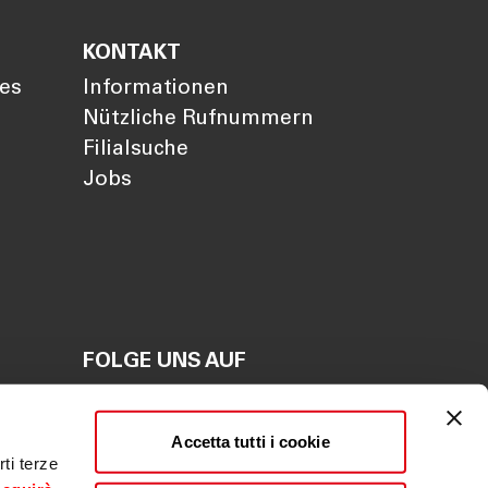
KONTAKT
ies
Informationen
Nützliche Rufnummern
Filialsuche
Jobs
FOLGE UNS AUF
en
Accetta tutti i cookie
en
ti terze