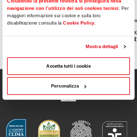
interes-sieren
Chiudendo la presente finestra si proseguirà nella
navigazione con l'utilizzo dei soli cookies tecnici
. Per
maggiori informazioni sui cookie e sulla loro
News
04 August 2026
Eve
disabilitazione consulta la
Cookie Policy
.
Sparkasse genehmigt die
Bo
vorläufigen Ergebnisse zum
in
30.06.2026
Mostra dettagli
Accetta tutti i cookie
Personalizza