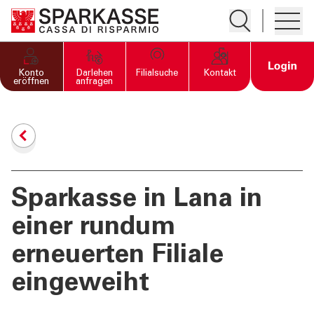
Suche öffnen
Hambur
PRIVATKUNDEN UND
Open 
Konto
Darlehen
Filialsuche
Kontakt
FAMILIEN
eröffnen
anfragen
GESCHÄFTSKUNDEN
DIENSTLEISTUNGEN
PRIVATKUNDEN
Sparkasse in Lana in
einer rundum
DIENSTLEISTUNGEN
GESCHÄFTSKUNDEN
erneuerten Filiale
eingeweiht
MEHR ALS BANK