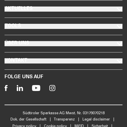
FOOTER AKTUELLES
AKTUELLES
FOOTER TOOLS
TOOLS
FOOTER ÜBER UNS
ÜBER UNS
FOOTER KONTAKT
KONTAKT
FOLGE UNS AUF
Südtiroler Sparkasse AG Mwst. Nr. 03179070218
Dok. der Gesellschaft
|
Transparenz
|
Legal disclaimer
|
Privacy policy
|
Cookie policy
|
MiFID
|
Sicherheit
|