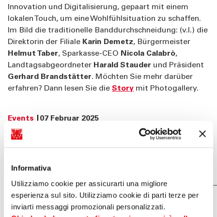
Innovation und Digitalisierung, gepaart mit einem
lokalen Touch, um eine Wohlfühlsituation zu schaffen.
Im Bild die traditionelle Banddurchschneidung: (v.l.) die
Direktorin der Filiale
Karin Demetz
, Bürgermeister
Helmut Taber
, Sparkasse-CEO
Nicola Calabrò
,
Landtagsabgeordneter
Harald Stauder
und Präsident
Gerhard Brandstätter
. Möchten Sie mehr darüber
erfahren? Dann lesen Sie die
Story
mit Photogallery.
Events
07 Februar 2025
TEILEN AUF
Informativa
Utilizziamo cookie per assicurarti una migliore
esperienza sul sito. Utilizziamo cookie di parti terze per
Dies könnte Sie auch
inviarti messaggi promozionali personalizzati.