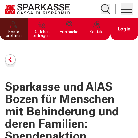
Suche öffnen
Hambur
PRIVATKUNDEN UND
Open 
Konto
Darlehen
Filialsuche
Kontakt
FAMILIEN
eröffnen
anfragen
GESCHÄFTSKUNDEN
DIENSTLEISTUNGEN
PRIVATKUNDEN
Sparkasse und AIAS
Bozen für Menschen
DIENSTLEISTUNGEN
GESCHÄFTSKUNDEN
mit Behinderung und
deren Familien:
MEHR ALS BANK
Spendenaktion