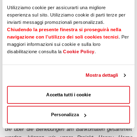
Utilizziamo cookie per assicurarti una migliore
esperienza sul sito. Utilizziamo cookie di parti terze per
inviarti messaggi promozionali personalizzati.
Chiudendo la presente finestra si proseguirà nella
navigazione con l'utilizzo dei soli cookies tecnici
. Per
maggiori informazioni sui cookie e sulla loro
disabilitazione consulta la
Cookie Policy
.
Inklusion durch die zahlreichen, von uns angebotenen
Diensten zu fördern. Wir von AIAS Bozen sind der
festen Überzeugung, dass alle Menschen, also auch
Mostra dettagli
Menschen mit einer Beeinträchtigung, vollwertig in die
Gesellschaft integriert werden sollen“,
erklären der
Accetta tutti i cookie
Präsident von AIAS Bozen,
Claudio Pizzato
, und der
Direktor
Andrea Di Curti
, die einen Dank an die
Sparkasse für die bewiesene Sensibilität aussprechen
Personalizza
und gleichzeitig hinzufügen: „
Mit den Spendengeldern,
die über die Behebungen am Bankomaten gesammelt