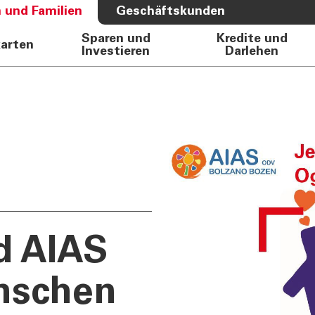
 und Familien
Geschäftskunden
Sparen und
Kredite und
karten
Investieren
Darlehen
S BANK
ÜBER UNS
e Auto
Bank
rkasse
Governance
Direktion
Investor Relations
Aktionäre
Internal Dealing
Nachhaltigkeit
d AIAS
nschen