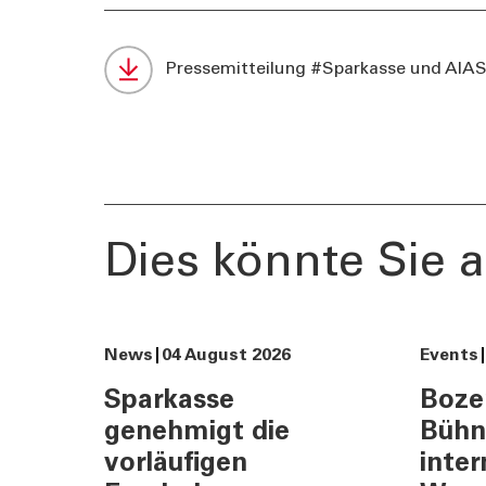
Darlehensrate berechnen
News, Ev
Rendite berechnen
Cybersec
Pressemitteilung #Sparkasse und AIAS
Vorsorgelücke berechnen
Journal
Sponsori
Newslett
Dies könnte Sie a
News
04 August 2026
Events
Sparkasse
Boze
genehmigt die
Bühn
vorläufigen
inter