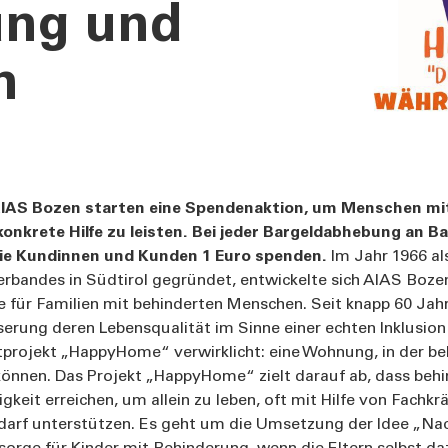
ung und
n
AIAS Bozen starten eine Spendenaktion, um Menschen mi
 konkrete Hilfe zu leisten. Bei jeder Bargeldabhebung an
ie Kundinnen und Kunden 1 Euro spenden.
Im Jahr 1966 al
rbandes in Südtirol gegründet, entwickelte sich AIAS Bozen
e für Familien mit behinderten Menschen. Seit knapp 60 Jahr
serung deren Lebensqualität im Sinne einer echten Inklusion e
tprojekt „HappyHome“ verwirklicht: eine Wohnung, in der b
 können. Das Projekt „HappyHome“ zielt darauf ab, dass be
it erreichen, um allein zu leben, oft mit Hilfe von Fachkräf
arf unterstützen. Es geht um die Umsetzung der Idee „Nach