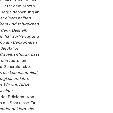
u nicht mehr in der
n. Unter dem Motto
r Bargeldabhebung an
ber einem halben
Team und zahlreichen
fördern. Deshalb
en hat, zur Verfügung
bung am Bankomaten
 der Aktion
 zuversichtlich, dass
rden“,
betonen
d Generaldirektor
, die Lebensqualität
igkeit und ihre
n. Wir von AIAS
t einer
 der Präsident von
an die Sparkasse für
endengeldern, die