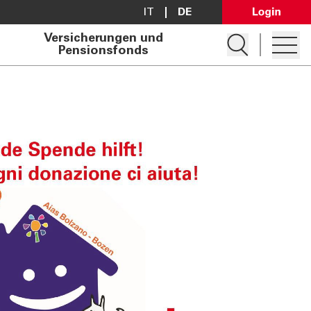
IT
DE
Open Lo
Versicherungen und
Suche öffnen
Pensionsfonds
Hambur
Konto eröffnen
Darlehen anfragen
Filialsuche
Kontakt