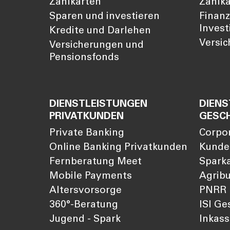
Zahlkarten
Zahlk
Sparen und investieren
Finan
Invest
Kredite und Darlehen
Versi
Versicherungen und
Pensionsfonds
DIENSTLEISTUNGEN
DIENS
PRIVATKUNDEN
GESC
Private Banking
Corpo
Online Banking Privatkunden
Kunde
Fernberatung Meet
Sparka
Mobile Payments
Agribu
Altersvorsorge
PNRR
360°-Beratung
ISI Ge
Jugend - Spark
Inkas