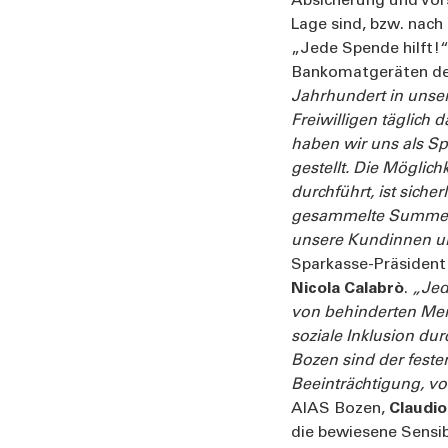
Absicherung und Vors
Lage sind, bzw. nach
„Jede Spende hilft!
Bankomatgeräten de
Jahrhundert in unser
Freiwilligen täglich d
haben wir uns als Sp
gestellt.
Die Möglich
durchführt, ist sicher
gesammelte Summe wir
unsere Kundinnen 
Sparkasse-Präsiden
Nicola Calabrò
.
„Jed
von behinderten Mens
soziale Inklusion du
Bozen sind der fest
Beeinträchtigung, vol
AIAS Bozen,
Claudio
die bewiesene Sensib