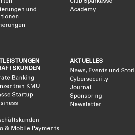
arten
Club Sparkasse
zierungen und
Academy
itionen
cherungen
TLEISTUNGEN
AKTUELLES
HÄFTSKUNDEN
News, Events und Stor
rate Banking
Cybersecurity
nzentren KMU
Journal
sse Startup
Sponsoring
siness
Newsletter
schäftskunden
so & Mobile Payments