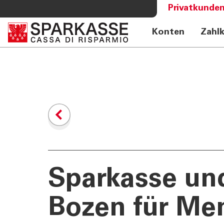
Privatkunden
Konten
Zahl
DIENSTLEISTUNGEN
MEHR AL
PRIVATKUNDEN
Sparkass
Private Banking
Club Spa
Online Banking Privatkunden
Academy
Fernberatung Meet
Mobile Payments
Altersvorsorge
360°-Beratung
Jugend - Spark
Sparkasse un
Bozen für Me