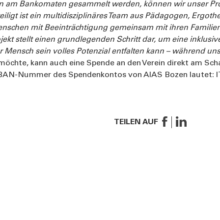
n am Bankomaten gesammelt werden, können wir unser Pr
teiligt ist ein multidisziplinäres Team aus Pädagogen, Ergot
Menschen mit Beeinträchtigung gemeinsam mit ihren Familie
jekt stellt einen grundlegenden Schritt dar, um eine inklusiv
der Mensch sein volles Potenzial entfalten kann – während un
öchte, kann auch eine Spende an den Verein direkt am Schal
ie IBAN-Nummer des Spendenkontos von AIAS Bozen lautet: I
TEILEN AUF
ES
KONTAKT