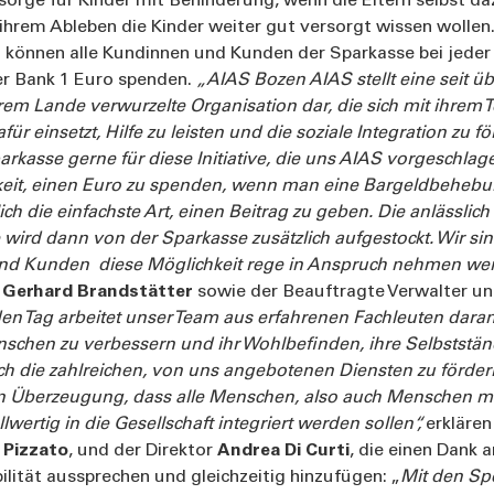
orge für Kinder mit Behinderung, wenn die Eltern selbst daz
 ihrem Ableben die Kinder weiter gut versorgt wissen wolle
“ können alle Kundinnen und Kunden der Sparkasse bei jede
r Bank 1 Euro spenden.
„AIAS Bozen AIAS stellt eine seit ü
em Lande verwurzelte Organisation dar, die sich mit ihrem 
afür einsetzt, Hilfe zu leisten und die soziale Integration zu 
arkasse gerne für diese Initiative, die uns AIAS vorgeschlag
keit, einen Euro zu spenden, wenn man eine Bargeldbehe
lich die einfachste Art, einen Beitrag zu geben. Die anlässlich
d dann von der Sparkasse zusätzlich aufgestockt. Wir sind
und Kunden
diese Möglichkeit rege in Anspruch nehmen we
t
Gerhard Brandstätter
sowie der Beauftragte Verwalter un
en Tag arbeitet unser Team aus erfahrenen Fachleuten daran
chen zu verbessern und ihr Wohlbefinden, ihre Selbstständ
rch die zahlreichen, von uns angebotenen Diensten zu förder
en Überzeugung, dass alle Menschen, also auch Menschen mi
lwertig in die Gesellschaft integriert werden sollen“,
erklären
 Pizzato
, und der Direktor
Andrea Di Curti
, die einen Dank 
ilität aussprechen und gleichzeitig hinzufügen: „
Mit den Sp