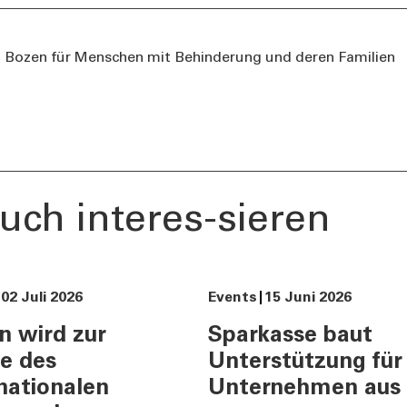
ents und Stories
Informationen
urity
Nützliche Rufnumme
 Bozen für Menschen mit Behinderung und deren Familien
Filialsuche
ng
Jobs
er
Tel:
800378378
Mo-Fr
:
08:00-22:00
Sa
: 08:00-14:00
uch interes-sieren
02 Juli 2026
Events
15 Juni 2026
n wird zur
Sparkasse baut
e des
Unterstützung für
nationalen
Unternehmen aus