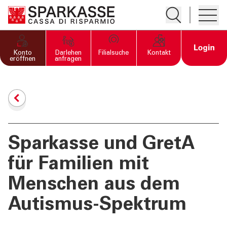
Suche öffnen
Hambur
PRIVATKUNDEN UND
Open 
Konto
Darlehen
Filialsuche
Kontakt
FAMILIEN
eröffnen
anfragen
GESCHÄFTSKUNDEN
DIENSTLEISTUNGEN
PRIVATKUNDEN
Sparkasse und GretA
für Familien mit
DIENSTLEISTUNGEN
GESCHÄFTSKUNDEN
Menschen aus dem
Autismus-Spektrum
MEHR ALS BANK