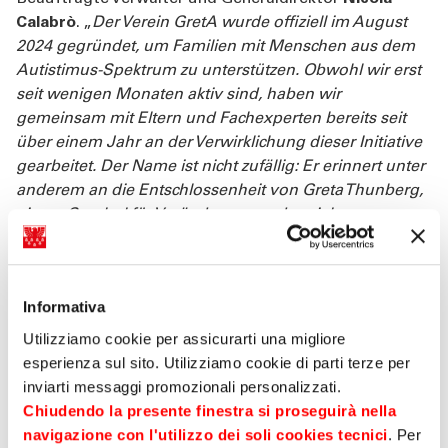
Calabrò
. „
Der Verein GretA wurde offiziell im August
2024 gegründet, um Familien mit Menschen aus dem
Autistimus-Spektrum zu unterstützen. Obwohl wir erst
seit wenigen Monaten aktiv sind, haben wir
gemeinsam mit Eltern und Fachexperten bereits seit
über einem Jahr an der Verwirklichung dieser Initiative
gearbeitet. Der Name ist nicht zufällig: Er erinnert unter
anderem an die Entschlossenheit von Greta Thunberg,
einem Symbol für Veränderung und soziales
Engagement“
erklärt die Präsidentin von GretA,
Carine
Louvier
, die einen Dank an die Sparkasse für die
bewiesene Sensibilität ausspricht und gleichzeitig
Informativa
hinzufügt: „
Mit den Spendengeldern, die über die
Behebungen am Bankomat
gesammelt werden,
Utilizziamo cookie per assicurarti una migliore
möchten wir ein Zentrum für Wohntraining für
esperienza sul sito. Utilizziamo cookie di parti terze per
Jugendliche und junge Erwachsene mit Autismus, nicht
inviarti messaggi promozionali personalizzati.
weit von der Praxis ‚Der Kreis“, eröffnen, um Synergien
Chiudendo la presente finestra si proseguirà nella
zu schaffen und auf diese Weise die betroffenen
navigazione con l'utilizzo dei soli cookies tecnici
. Per