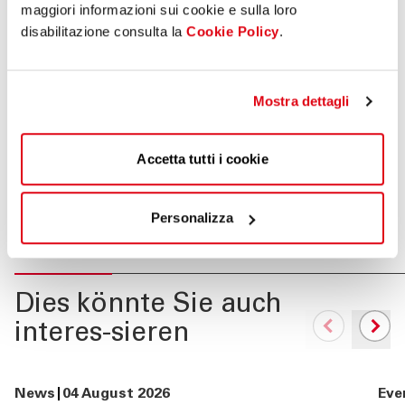
Familien mehr unterstützen zu können.“
Wer möchte,
maggiori informazioni sui cookie e sulla loro
kann auch eine Spende an den Verein direkt am
disabilitazione consulta la
Cookie Policy
.
Schalter aller Sparkasse-Filialen tätigen. Die IBAN-
Nummer des Spendenkontos von „GretA lautet: IT55
N060 4511 6030 0000 5008 476
Mostra dettagli
News
21 März 2025
Accetta tutti i cookie
TEILEN AUF
Personalizza
Dies könnte Sie auch
interes-sieren
News
04 August 2026
Eve