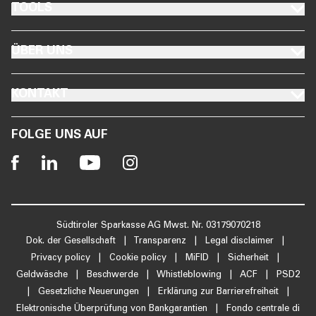
FOOTER TOOLS
TOOLS
FOOTER ÜBER UNS
ÜBER UNS
FOOTER KONTAKT
KONTAKT
FOLGE UNS AUF
Südtiroler Sparkasse AG Mwst. Nr. 03179070218
Dok. der Gesellschaft
|
Transparenz
|
Legal disclaimer
|
Privacy policy
|
Cookie policy
|
MiFID
|
Sicherheit
|
Geldwäsche
|
Beschwerde
|
Whistleblowing
|
ACF
|
PSD2
|
Gesetzliche Neuerungen
|
Erklärung zur Barrierefreiheit
|
Elektronische Überprüfung von Bankgarantien
|
Fondo centrale di