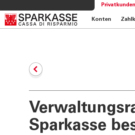
Privatkunden
Konten
Zahl
DIENSTLEISTUNGEN
MEHR AL
PRIVATKUNDEN
Sparkass
Private Banking
Club Spa
Online Banking Privatkunden
Academy
Fernberatung Meet
Mobile Payments
Altersvorsorge
360°-Beratung
Jugend - Spark
Verwaltungsra
Sparkasse bes