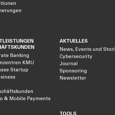
itionen
cherungen
TLEISTUNGEN
AKTUELLES
HÄFTSKUNDEN
News, Events und Stor
rate Banking
Cybersecurity
nzentren KMU
Journal
sse Startup
Sponsoring
siness
Newsletter
schäftskunden
so & Mobile Payments
TOOLS