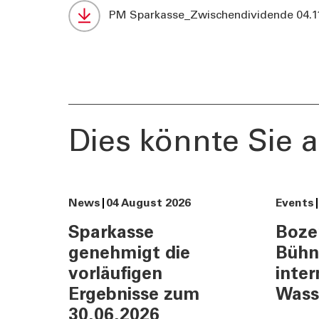
Darlehensrate berechnen
News, Ev
PM Sparkasse_Zwischendividende 04.11
Rendite berechnen
Cybersec
Vorsorgelücke berechnen
Journal
Sponsori
Newslett
Dies könnte Sie a
News
04 August 2026
Events
Sparkasse
Boze
genehmigt die
Bühn
vorläufigen
inter
Ergebnisse zum
Wass
30.06.2026