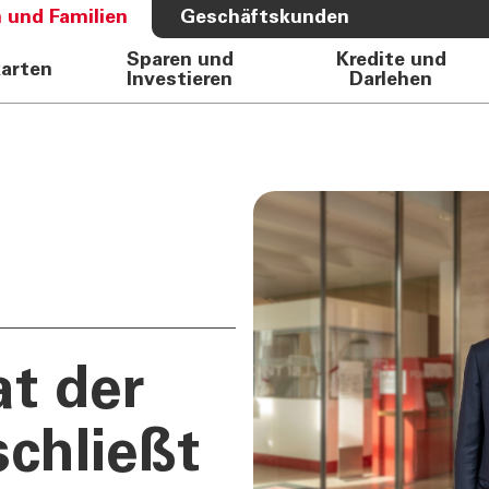
 und Familien
Geschäftskunden
Sparen und
Kredite und
karten
Investieren
Darlehen
S BANK
ÜBER UNS
e Auto
Bank
rkasse
Governance
Direktion
Investor Relations
Aktionäre
Internal Dealing
Nachhaltigkeit
t der
chließt