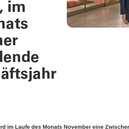
, im
nats
ner
dende
äftsjahr
ird im Laufe des Monats November eine Zwische