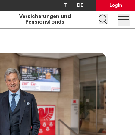
IT
DE
Open Lo
Versicherungen und
Suche öffnen
Pensionsfonds
Hambur
Konto eröffnen
Darlehen anfragen
Filialsuche
Kontakt