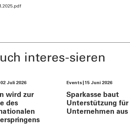
ents und Stories
Informationen
.2025.pdf
urity
Nützliche Rufnumme
Filialsuche
ng
Jobs
er
Tel:
800378378
Mo-Fr
:
08:00-22:00
Sa
: 08:00-14:00
uch interes-sieren
02 Juli 2026
Events
15 Juni 2026
n wird zur
Sparkasse baut
e des
Unterstützung für
nationalen
Unternehmen aus
erspringens