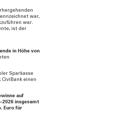
vorhergehenden
ennzeichnet war,
kzuführen war.
te, ist der
ende in Höhe von
eten
roler Sparkasse
 CiviBank einen
ewinne auf
4–2026 insgesamt
. Euro für