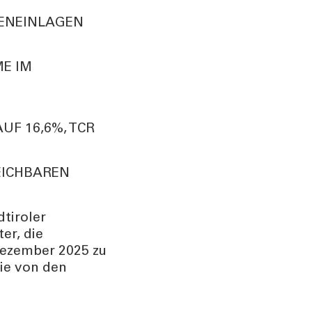
DENEINLAGEN
E IM
F 16,6%, TCR
EICHBAREN
%
dtiroler
er, die
Dezember 2025 zu
ie von den