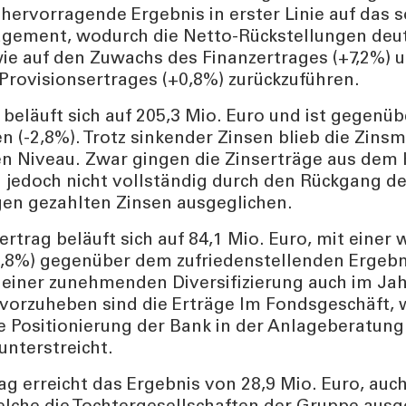
s hervorragende Ergebnis in erster Linie auf das s
agement, wodurch die Netto-Rückstellungen deu
wie auf den Zuwachs des Finanzertrages (+7,2%) u
Provisionsertrages (+0,8%) zurückzuführen.
 beläuft sich auf 205,3 Mio. Euro und ist gegenüb
 (-2,8%). Trotz sinkender Zinsen blieb die Zin
n Niveau. Zwar gingen die Zinserträge aus dem 
 jedoch nicht vollständig durch den Rückgang de
gen gezahlten Zinsen ausgeglichen.
ertrag beläuft sich auf 84,1 Mio. Euro, mit einer 
0,8%) gegenüber dem zufriedenstellenden Ergebni
einer zunehmenden Diversifizierung auch im Jah
vorzuheben sind die Erträge Im Fondsgeschäft, 
 Positionierung der Bank in der Anlageberatung
unterstreicht.
ag erreicht das Ergebnis von 28,9 Mio. Euro, auc