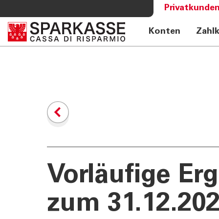
Privatkunden
Konten
Zahl
DIENSTLEISTUNGEN
MEHR AL
PRIVATKUNDEN
Sparkass
Private Banking
Club Spa
Online Banking Privatkunden
Academy
Fernberatung Meet
Mobile Payments
Altersvorsorge
360°-Beratung
Jugend - Spark
Vorläufige Er
zum 31.12.20