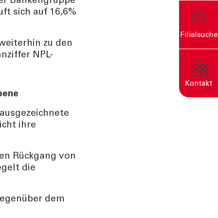
 der Bankengruppe
uft sich auf 16,6%
Filialsuche
weiterhin zu den
nziffer NPL-
rn
Kontakt
bene
 ausgezeichnete
cht ihre
Eine nachhaltige Welt
entsteht durch bewusste
Entscheidungen.
hten Rückgang von
gelt die
 gegenüber dem