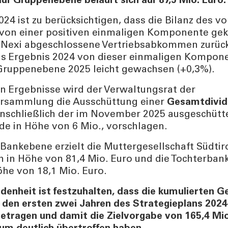
uf Gruppenebene beläuft sich auf 87,5 Mio. Euro.
2024 ist zu berücksichtigen, dass die Bilanz des 
 von einer positiven einmaligen Komponente gek
t Nexi abgeschlossene Vertriebsabkommen zurüc
s Ergebnis 2024 von dieser einmaligen Komponen
Gruppenebene 2025 leicht gewachsen (+0,3%).
en Ergebnisse wird der Verwaltungsrat der
ersammlung die Ausschüttung einer
Gesamtdivid
nschließlich der im November 2025 ausgeschütt
e in Höhe von 6 Mio., vorschlagen.
r Bankebene erzielt die Muttergesellschaft Südti
 in Höhe von 81,4 Mio. Euro und die Tochterbank
he von 18,1 Mio. Euro.
edenheit ist festzuhalten, dass die kumulierten G
 den ersten zwei Jahren des Strategieplans 202
betragen und damit die Zielvorgabe von 165,4 Mio