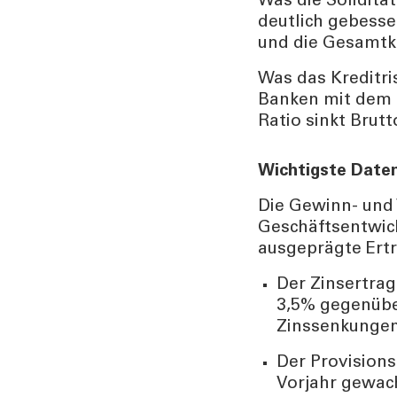
Was die Soliditä
deutlich gebesser
und die Gesamtka
TOOLS
AKTUELL
Was das Kreditri
Darlehensrate berechnen
News, Ev
Banken mit dem n
Rendite berechnen
Cybersec
Ratio sinkt Brutt
Vorsorgelücke berechnen
Journal
Sponsori
Wichtigste Date
Newslett
Die Gewinn- und 
Geschäftsentwick
ausgeprägte Ertr
Der Zinsertrag
3,5% gegenübe
Zinssenkungen 
Der Provisions
Vorjahr gewac