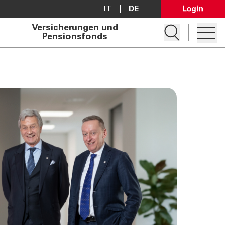
IT
DE
Open Lo
Versicherungen und
Suche öffnen
Pensionsfonds
Hambur
Konto eröffnen
Darlehen anfragen
Filialsuche
Kontakt