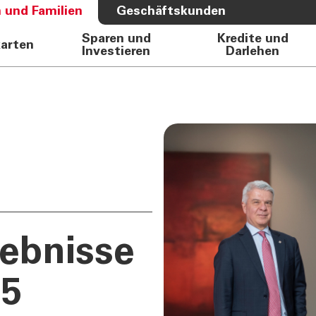
 und Familien
Geschäftskunden
Sparen und
Kredite und
karten
Investieren
Darlehen
S BANK
ÜBER UNS
e Auto
Bank
rkasse
Governance
Direktion
Investor Relations
Aktionäre
Internal Dealing
Nachhaltigkeit
gebnisse
25