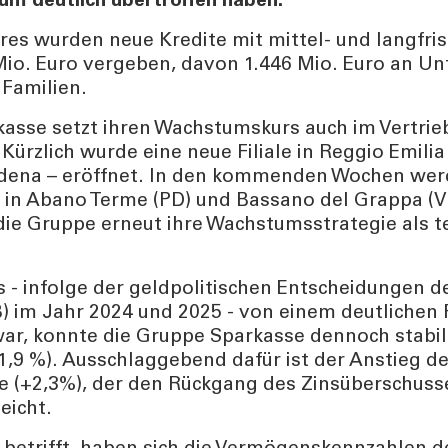
um deutlich übertroffen haben.
es wurden neue Kredite mit mittel- und langfrist
Mio. Euro vergeben, davon 1.446 Mio. Euro an 
 Familien.
asse setzt ihren Wachstumskurs auch im Vertrie
Kürzlich wurde eine neue Filiale in Reggio Emilia
ena – eröffnet. In den kommenden Wochen wer
 in Abano Terme (PD) und Bassano del Grappa (VI
die Gruppe erneut ihre Wachstumsstrategie als te
.
s - infolge der geldpolitischen Entscheidungen d
) im Jahr 2024 und 2025 - von einem deutlichen
ar, konnte die Gruppe Sparkasse dennoch stabil
-1,9 %). Ausschlaggebend dafür ist der Anstieg de
e (+2,3%), der den Rückgang des Zinsüberschusse
eicht.