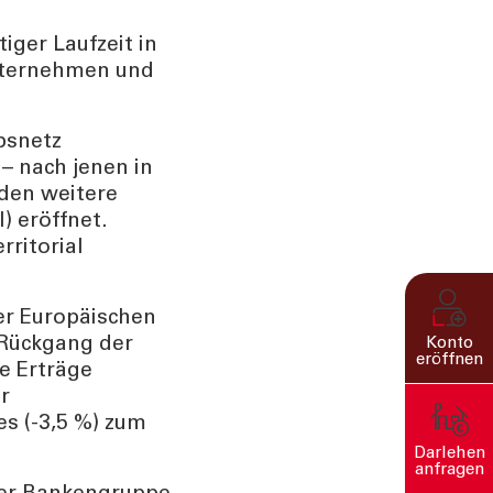
iger Laufzeit in
Unternehmen und
bsnetz
 – nach jenen in
den weitere
) eröffnet.
rritorial
er Europäischen
 Rückgang der
Konto
eröffnen
e Erträge
r
s (-3,5 %) zum
Darlehen
anfragen