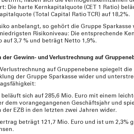
t betrifft, haben sich die Vermögenskennzahlen
t: Die harte Kernkapitalquote (CET 1 Ratio) belä
pitalquote (Total Capital Ratio TCR) auf 18,2%.
ES
KONTAKT
siko anbelangt, so gehört die Gruppe Sparkasse 
ents und Stories
Informationen
iedrigsten Risikoniveau: Die entsprechende Ken
urity
Nützliche Rufnumme
o auf 3,7 % und beträgt Netto 1,9%.
Filialsuche
ng
Jobs
n der Gewinn- und Verlustrechnung auf Gruppene
er
Verlustrechnung auf Gruppenebene spiegelt die
Tel:
800378378
lung der Gruppe Sparkasse wider und unterstrei
Mo-Fr
:
08:00-22:00
agsfähigkeit:
Sa
: 08:00-14:00
 beläuft sich auf 285,6 Mio. Euro mit einem leic
r dem vorangegangenen Geschäftsjahr und spie
der EZB in den letzten zwei Jahren wider.
ertrag beträgt 121,7 Mio. Euro und ist um 2,3%
hsen.