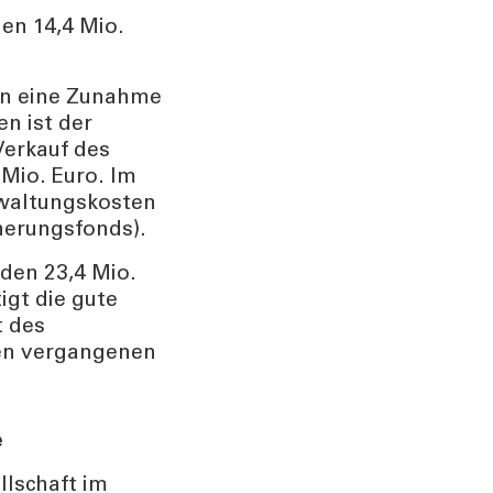
den 14,4 Mio.
sen eine Zunahme
n ist der
Verkauf des
Mio. Euro. Im
rwaltungskosten
herungsfonds).
 den 23,4 Mio.
igt die gute
t des
den vergangenen
e
llschaft im