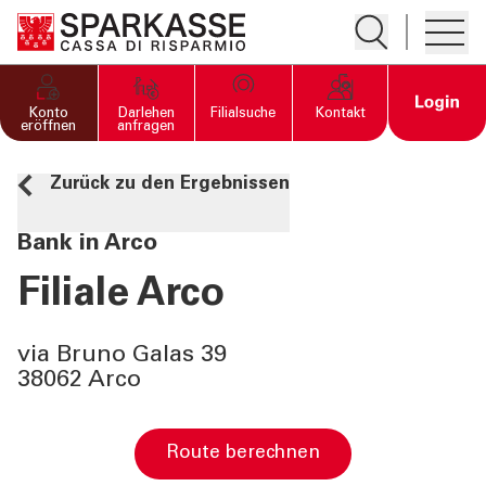
Suche öffnen
Hambur
PRIVATKUNDEN UND
Open 
Konto
Darlehen
Filialsuche
Kontakt
FAMILIEN
eröffnen
anfragen
Zurück zu den Ergebnissen
GESCHÄFTSKUNDEN
Bank in Arco
DIENSTLEISTUNGEN
PRIVATKUNDEN
Filiale Arco
DIENSTLEISTUNGEN
via Bruno Galas 39
GESCHÄFTSKUNDEN
38062 Arco
MEHR ALS BANK
Route berechnen