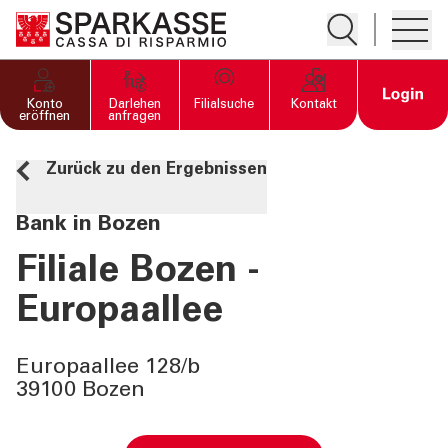
Suche öffnen
Hambur
PRIVATKUNDEN UND
Open 
Konto
Darlehen
Filialsuche
Kontakt
FAMILIEN
eröffnen
anfragen
Zurück zu den Ergebnissen
GESCHÄFTSKUNDEN
Bank in Bozen
DIENSTLEISTUNGEN
PRIVATKUNDEN
Filiale Bozen -
Europaallee
DIENSTLEISTUNGEN
GESCHÄFTSKUNDEN
Europaallee 128/b
39100 Bozen
MEHR ALS BANK