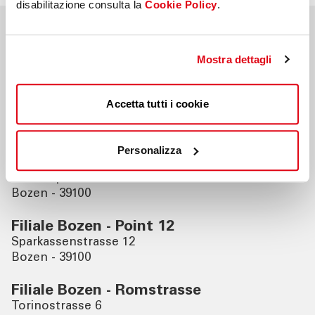
disabilitazione consulta la
Cookie Policy
.
Nahegelegene Filialen
Mostra dettagli
Filiale Bozen - Zwölfmalgreien
Accetta tutti i cookie
Zollstange 2
Bozen - 39100
Personalizza
Filiale Bozen - Waltherplatz
Waltherplatz 26
Bozen - 39100
Filiale Bozen - Point 12
Sparkassenstrasse 12
Bozen - 39100
Filiale Bozen - Romstrasse
Torinostrasse 6