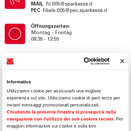
MAIL
fil.005@sparkasse.it
PEC
filiale.005@pec.sparkasse.it
Öffnungszeiten:
Montag - Freitag
08:35 - 12:55
Kassenschalterzeiten:
Montag - Freitag
08:35 - 12:55
Informativa
Information:
Utilizziamo cookie per assicurarti una migliore
Nachmittag auf Termin ohne
esperienza sul sito. Utilizziamo cookie di parti terze per
Kassendienst 14:35 - 16:30 (Fr 16:00).
inviarti messaggi promozionali personalizzati.
Beratung auf Anfrage bis 18:30 (Fr
Chiudendo la presente finestra si proseguirà nella
16:00). SB. 24h
navigazione con l'utilizzo dei soli cookies tecnici
. Per
maggiori informazioni sui cookie e sulla loro