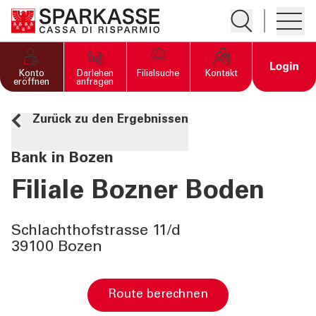
Suche öffnen
Hambur
PRIVATKUNDEN UND
Open 
Konto
Darlehen
Filialsuche
Kontakt
FAMILIEN
eröffnen
anfragen
Zurück zu den Ergebnissen
GESCHÄFTSKUNDEN
Bank in Bozen
DIENSTLEISTUNGEN
PRIVATKUNDEN
Filiale Bozner Boden
DIENSTLEISTUNGEN
Schlachthofstrasse 11/d
GESCHÄFTSKUNDEN
39100 Bozen
MEHR ALS BANK
Route berechnen