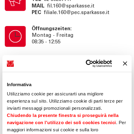
MAIL
fil.160@sparkasse.it
PEC
filiale.160@pec.sparkasse.it
Öffnungszeiten:
Montag - Freitag
08:35 - 12:55
Kassenschalterzeiten:
Montag - Freitag
08:35 - 12:55
Informativa
Information:
Utilizziamo cookie per assicurarti una migliore
Nachmittag auf Termin ohne
esperienza sul sito. Utilizziamo cookie di parti terze per
Kassendienst 14:35 - 16:30 (Fr 16:00).
inviarti messaggi promozionali personalizzati.
Beratung auf Anfrage bis 18:30 (Fr
Chiudendo la presente finestra si proseguirà nella
16:00). SB. 24h
navigazione con l'utilizzo dei soli cookies tecnici
. Per
maggiori informazioni sui cookie e sulla loro