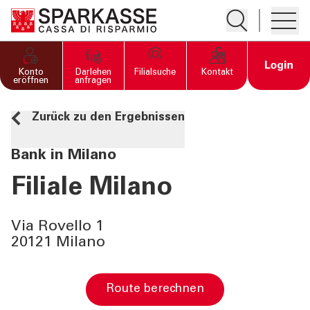
Suche öffnen
Hambur
PRIVATKUNDEN UND
Open 
Konto
Darlehen
Filialsuche
Kontakt
FAMILIEN
eröffnen
anfragen
Zurück zu den Ergebnissen
GESCHÄFTSKUNDEN
Bank in Milano
DIENSTLEISTUNGEN
PRIVATKUNDEN
Filiale Milano
DIENSTLEISTUNGEN
Via Rovello 1
GESCHÄFTSKUNDEN
20121 Milano
MEHR ALS BANK
Route berechnen