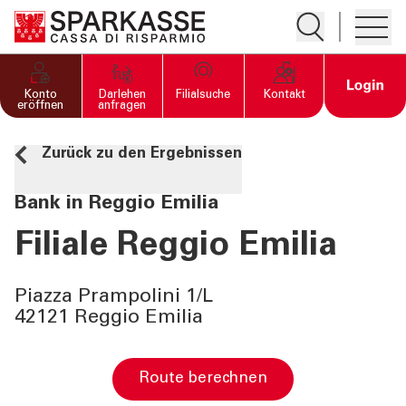
Suche öffnen
Hambur
PRIVATKUNDEN UND
Open 
Konto
Darlehen
Filialsuche
Kontakt
FAMILIEN
eröffnen
anfragen
Zurück zu den Ergebnissen
GESCHÄFTSKUNDEN
Bank in Reggio Emilia
DIENSTLEISTUNGEN
PRIVATKUNDEN
Filiale Reggio Emilia
DIENSTLEISTUNGEN
Piazza Prampolini 1/L
GESCHÄFTSKUNDEN
42121 Reggio Emilia
MEHR ALS BANK
Route berechnen