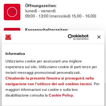
Öffnungszeiten:
lunedì - venerdì
09:00 - 13:00 (mercoledì 15.00 - 16.00)
Kassenschalterzeiten:
lunedì - venerdì
09:00 - 13:00 (mercoledì 15.00 - 16.00)
Informativa
Information:
consulenza su appuntamento fino alle
Utilizziamo cookie per assicurarti una migliore
17:30, area self 24h
esperienza sul sito. Utilizziamo cookie di parti terze per
inviarti messaggi promozionali personalizzati.
Chiudendo la presente finestra si proseguirà nella
navigazione con l'utilizzo dei soli cookies tecnici
. Per
maggiori informazioni sui cookie e sulla loro
disabilitazione consulta la
Cookie Policy
.
Nahegelegene Filialen