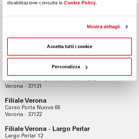
disabilitazione consulta la
Cookie Policy
.
Nahegelegene Filialen
Mostra dettagli
Filiale San Giovanni Lupatoto
Accetta tutti i cookie
Piazza Umberto I 101/a
San Giovanni Lupatoto - 37057
Personalizza
Filiale Verona - Borgo Venezia
via Colonnello Giovanni Fincato 202
Verona - 37131
Filiale Verona
Corso Porta Nuova 65
Verona - 37122
Filiale Verona - Largo Perlar
Largo Perlar 12