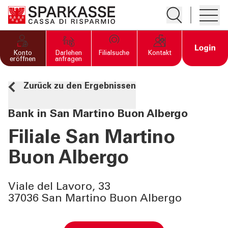
Suche öffnen
Hambur
PRIVATKUNDEN UND
Open 
Konto
Darlehen
Filialsuche
Kontakt
FAMILIEN
eröffnen
anfragen
Zurück zu den Ergebnissen
GESCHÄFTSKUNDEN
Bank in San Martino Buon Albergo
DIENSTLEISTUNGEN
PRIVATKUNDEN
Filiale San Martino
Buon Albergo
DIENSTLEISTUNGEN
GESCHÄFTSKUNDEN
Viale del Lavoro, 33
37036 San Martino Buon Albergo
MEHR ALS BANK