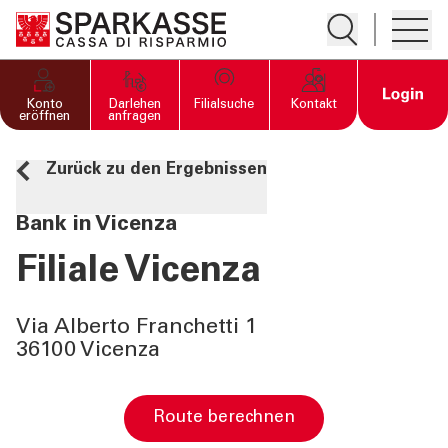
Suche öffnen
Hambur
PRIVATKUNDEN UND
Open 
Konto
Darlehen
Filialsuche
Kontakt
FAMILIEN
eröffnen
anfragen
Zurück zu den Ergebnissen
GESCHÄFTSKUNDEN
Bank in Vicenza
DIENSTLEISTUNGEN
PRIVATKUNDEN
Filiale Vicenza
DIENSTLEISTUNGEN
Via Alberto Franchetti 1
GESCHÄFTSKUNDEN
36100 Vicenza
MEHR ALS BANK
Route berechnen