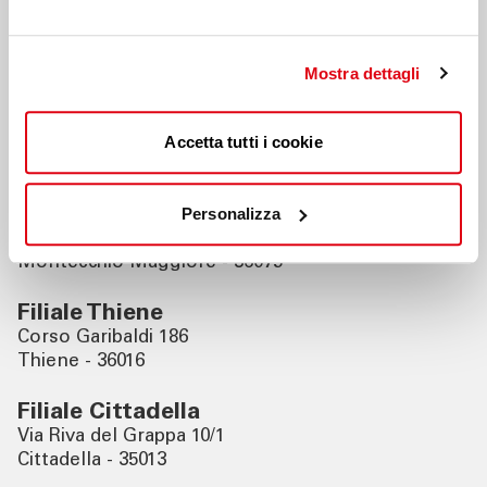
Nahegelegene Filialen
Mostra dettagli
Filiale Vicenza Corso Palladio
Corso Palladio 17/19
Accetta tutti i cookie
Vicenza - 36100
Filiale Montecchio Maggiore
Personalizza
Via Alcide De Gasperi 2
Montecchio Maggiore - 36075
Filiale Thiene
Corso Garibaldi 186
Thiene - 36016
Filiale Cittadella
Via Riva del Grappa 10/1
Cittadella - 35013