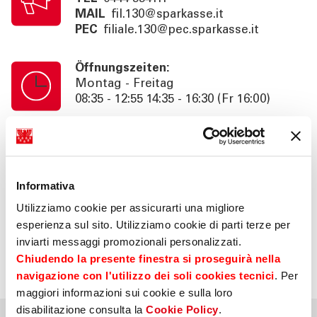
MAIL
fil.130@sparkasse.it
PEC
filiale.130@pec.sparkasse.it
Öffnungszeiten:
Montag - Freitag
08:35 - 12:55 14:35 - 16:30 (Fr 16:00)
Kassenschalterzeiten:
Montag - Freitag
08:35 - 12:55
Informativa
Utilizziamo cookie per assicurarti una migliore
Information:
esperienza sul sito. Utilizziamo cookie di parti terze per
Beratung nach Termin bis 18:30 (Fr
inviarti messaggi promozionali personalizzati.
16:00). SB. 24h
Chiudendo la presente finestra si proseguirà nella
navigazione con l'utilizzo dei soli cookies tecnici
. Per
maggiori informazioni sui cookie e sulla loro
disabilitazione consulta la
Cookie Policy
.