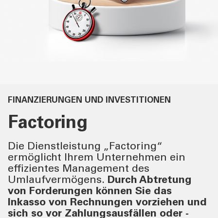
PRIVATKUNDEN
DIENSTLEISTUNGEN
GESCHÄFTSKUNDEN
MEHR ALS BANK
FINANZIERUNGEN UND INVESTITIONEN
ÜBER UNS
Factoring
TOOLS
Die Dienstleistung „Factoring“
ermöglicht Ihrem Unternehmen ein
AKTUELLES
effizientes Management des
Umlaufvermögens.
Durch Abtretung
von Forderungen können Sie
das
KONTAKT
Inkasso von Rechnungen vorziehen und
sich so vor Zahlungsausfällen oder -