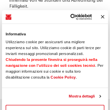
innerhalb von 48 Stunden und Abrechnung bei
Fälligkeit.
Die Erstbewertung war
erfolgreich?
Informativa
Utilizziamo cookie per assicurarti una migliore
esperienza sul sito. Utilizziamo cookie di parti terze per
inviarti messaggi promozionali personalizzati.
Ins Portal einsteigen
Chiudendo la presente finestra si proseguirà nella
05
navigazione con l'utilizzo dei soli cookies tecnici
. Per
maggiori informazioni sui cookie e sulla loro
disabilitazione consulta la
Cookie Policy
.
Werbemitteilung zur Verkaufsförderung.
Mostra dettagli