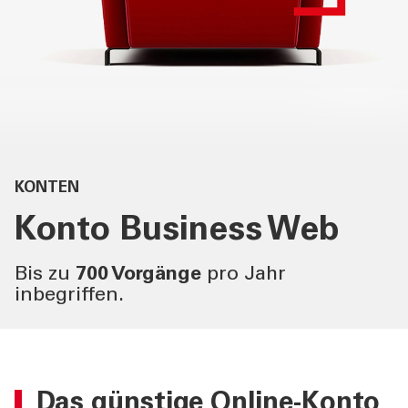
PRIVATKUNDEN
DIENSTLEISTUNGEN
GESCHÄFTSKUNDEN
MEHR ALS BANK
KONTEN
ÜBER UNS
Konto
Business Web
TOOLS
Bis zu
700 Vorgänge
pro Jahr
inbegriffen.
AKTUELLES
KONTAKT
Das günstige
Online-Konto