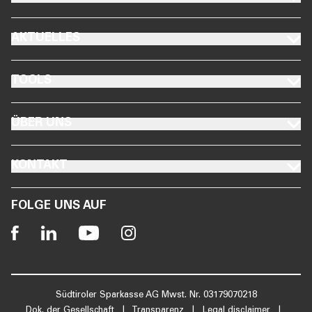
FOOTER AKTUELLES
AKTUELLES
FOOTER TOOLS
TOOLS
FOOTER ÜBER UNS
ÜBER UNS
FOOTER KONTAKT
KONTAKT
FOLGE UNS AUF
Südtiroler Sparkasse AG Mwst. Nr. 03179070218
Dok. der Gesellschaft
|
Transparenz
|
Legal disclaimer
|