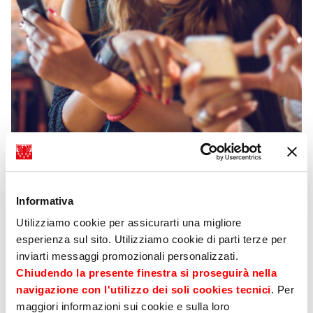
Informativa
Die Sicherheit ist immer an
Utilizziamo cookie per assicurarti una migliore
esperienza sul sito. Utilizziamo cookie di parti terze per
Ihrer Seite
inviarti messaggi promozionali personalizzati.
Chiudendo la presente finestra si proseguirà nella
navigazione con l'utilizzo dei soli cookies tecnici
. Per
Die Sicherheit Ihrer Zahlung wird Ihnen von
maggiori informazioni sui cookie e sulla loro