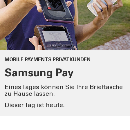
DIENSTLEISTUNGEN
PRIVATKUNDEN
DIENSTLEISTUNGEN
GESCHÄFTSKUNDEN
MEHR ALS BANK
MOBILE PAYMENTS PRIVATKUNDEN
Samsung Pay
ÜBER UNS
Eines Tages können Sie Ihre Brieftasche
TOOLS
zu Hause lassen.
Dieser Tag ist heute.
AKTUELLES
KONTAKT