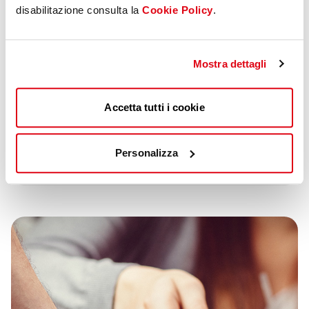
Samsung Pay dank folgender Leistungen
disabilitazione consulta la
Cookie Policy
.
garantiert:
–
die Tokenisierung Ihrer Kartendaten, die
dadurch weder während der Transaktionen
Mostra dettagli
erscheinen noch auf Ihrem Gerät
gespeichert werde
Accetta tutti i cookie
–
der Schutz Ihrer Daten über die in Ihrem
Gerät integrierte Sicherheitsplattform
Samsung Knox
Personalizza