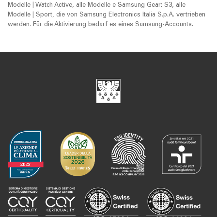
Modelle | Watch Active, alle Modelle e Samsung Gear: S3, alle
Modelle | Sport
, die von Samsung Electronics Italia S.p.A. vertrieben
werden. Für die Aktivierung bedarf es eines Samsung‐Accounts.