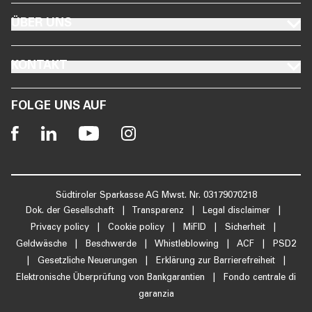
FOOTER ÜBER UNS
ÜBER UNS
FOOTER KONTAKT
KONTAKT
FOLGE UNS AUF
Südtiroler Sparkasse AG Mwst. Nr. 03179070218
Dok. der Gesellschaft
|
Transparenz
|
Legal disclaimer
|
Privacy policy
|
Cookie policy
|
MiFID
|
Sicherheit
|
Geldwäsche
|
Beschwerde
|
Whistleblowing
|
ACF
|
PSD2
|
Gesetzliche Neuerungen
|
Erklärung zur Barrierefreiheit
|
Elektronische Überprüfung von Bankgarantien
|
Fondo centrale di
garanzia
IT
DE