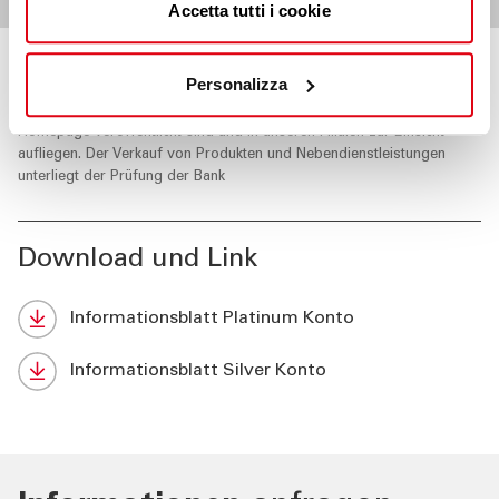
Accetta tutti i cookie
Personalizza
Werbemitteilung
. Die wirtschaftlichen und vertraglichen
Bedingungen sind in den Informationsblätter angeführt, die auf der
Homepage veröffentlicht sind und in unseren Filialen zur Einsicht
aufliegen. Der Verkauf von Produkten und Nebendienstleistungen
unterliegt der Prüfung der Bank
Download und Link
Informationsblatt Platinum Konto
Informationsblatt Silver Konto