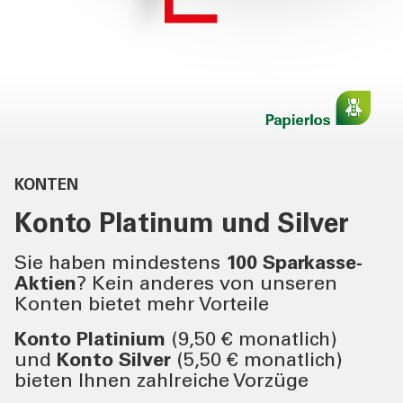
DIENSTLEISTUNGEN
PRIVATKUNDEN
DIENSTLEISTUNGEN
GESCHÄFTSKUNDEN
MEHR ALS BANK
KONTEN
Konto
Platinum
und
Silver
ÜBER UNS
Sie haben mindestens
100 Sparkasse-
Aktien
? Kein anderes von unseren
TOOLS
Konten bietet mehr Vorteile
Konto Platinium
(9,50 € monatlich)
AKTUELLES
und
Konto Silver
(5,50 € monatlich)
bieten Ihnen zahlreiche Vorzüge
KONTAKT