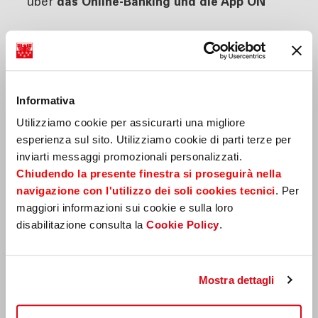
über
das
Online-Banking und die App ON
Und sollten Sie wirklich einen
Informativa
Papierausdruck benötigen,
dann unterstützen Sie damit
Utilizziamo cookie per assicurarti una migliore
einen guten Zweck
esperienza sul sito. Utilizziamo cookie di parti terze per
inviarti messaggi promozionali personalizzati.
Chiudendo la presente finestra si proseguirà nella
Mit der Version „
Papierlos
“ kommt ein Teil
navigazione con l'utilizzo dei soli cookies tecnici
. Per
der Spesenfür Kontoauszüge auf
maggiori informazioni sui cookie e sulla loro
Papier,
Projekten zum Schutz der Umwelt
in
disabilitazione consulta la
Cookie Policy
.
unserem Einzugsgebiet zugute.
mehr erfahren
Mostra dettagli