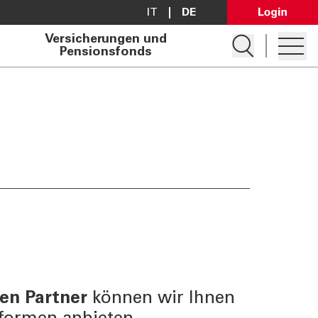
IT
DE
Open Lo
Versicherungen und
Suche öffnen
Pensionsfonds
Hambur
Konto eröffnen
Darlehen anfragen
Filialsuche
Kontakt
en Partner
können wir Ihnen