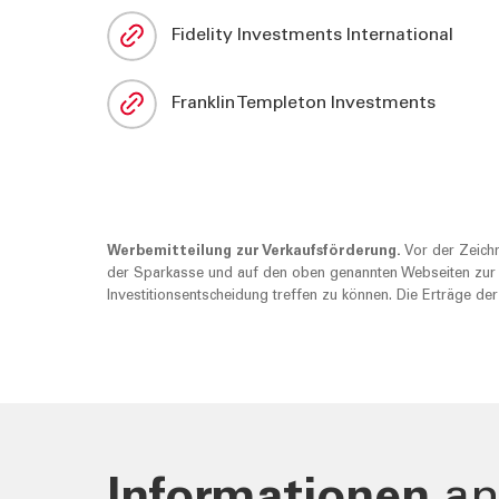
Fidelity Investments International
TOOLS
AKTUELL
Franklin Templeton Investments
Darlehensrate berechnen
News, Ev
Rendite berechnen
Cybersec
Vorsorgelücke berechnen
Journal
Sponsori
Newslett
Werbemitteilung zur Verkaufsförderung.
Vor der Zeichn
der Sparkasse und auf den oben genannten Webseiten zur V
Investitionsentscheidung treffen zu können. Die Erträge der