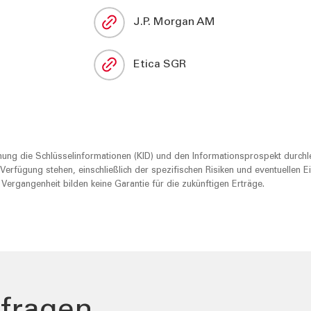
J.P. Morgan AM
ES
KONTAKT
Etica SGR
ents und Stories
Informationen
urity
Nützliche Rufnumme
Filialsuche
ng
Jobs
er
ung die Schlüsselinformationen (KID) und den Informationsprospekt durchle
Tel:
800378378
erfügung stehen, einschließlich der spezifischen Risiken und eventuellen 
Mo-Fr
:
08:00-22:00
 Vergangenheit bilden keine Garantie für die zukünftigen Erträge.
Sa
: 08:00-14:00