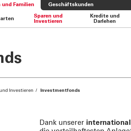
 und Familien
Geschäftskunden
Sparen und
Kredite und
karten
Investieren
Darlehen
S BANK
ÜBER UNS
e Auto
Bank
rkasse
Governance
nds
Direktion
Investor Relations
Aktionäre
Internal Dealing
und Investieren
/
Investmentfonds
Nachhaltigkeit
Dank unserer
international