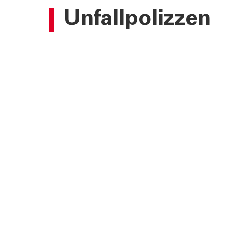
Unfallpolizzen
TOOLS
AKTUELL
Darlehensrate berechnen
News, Ev
Rendite berechnen
Cybersec
Vorsorgelücke berechnen
Journal
Sponsori
Newslett