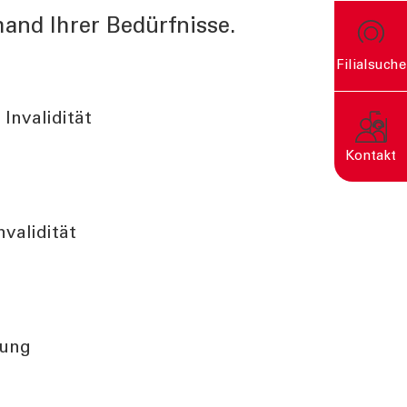
hand Ihrer Bedürfnisse.
Filialsuche
rn
Invalidität
Kontakt
validität
Eine nachhaltige Welt
entsteht durch bewusste
Entscheidungen.
tung