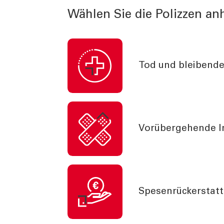
Wählen Sie die Polizzen an
ES
KONTAKT
ents und Stories
Informationen
urity
Nützliche Rufnumme
Tod und bleibende 
Filialsuche
ng
Jobs
er
Tel:
800378378
Vorübergehende In
Mo-Fr
:
08:00-22:00
Sa
: 08:00-14:00
Spesenrückerstat