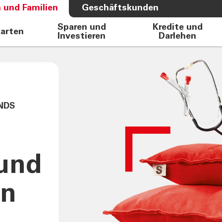
 und Familien
Geschäftskunden
Sparen und
Kredite und
karten
Investieren
Darlehen
S BANK
ÜBER UNS
e Auto
Bank
rkasse
Governance
Direktion
NDS
Investor Relations
Aktionäre
Internal Dealing
Nachhaltigkeit
und
en