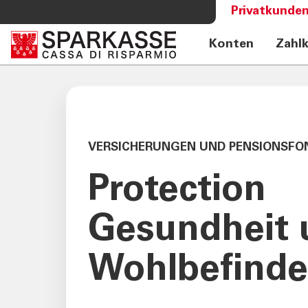
Privatkunden
Konten
Zahl
DIENSTLEISTUNGEN
MEHR AL
PRIVATKUNDEN
Sparkass
Private Banking
Club Spa
Online Banking Privatkunden
Academy
VERSICHERUNGEN UND PENSIONSFO
Fernberatung Meet
Mobile Payments
Protection
Altersvorsorge
360°-Beratung
Gesundheit
Jugend - Spark
Wohlbefind