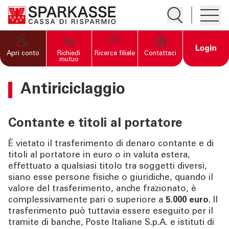
Apre la ricerc
Apre i
PRIVATI E FAMIGLIE
Open 
Apri conto
Richiedi
Ricerca filiale
Contattaci
mutuo
IMPRESE
Antiriciclaggio
SERVIZI PRIVATI E
FAMIGLIE
Contante e titoli al portatore
È vietato il trasferimento di denaro contante e di
SERVIZI IMPRESE
titoli al portatore in euro o in valuta estera,
effettuato a qualsiasi titolo tra soggetti diversi,
siano esse persone fisiche o giuridiche, quando il
OLTRE LA BANCA
valore del trasferimento, anche frazionato, è
complessivamente pari o superiore a
5.000 euro
. Il
CHI SIAMO
trasferimento può tuttavia essere eseguito per il
tramite di banche, Poste Italiane S.p.A. e istituti di