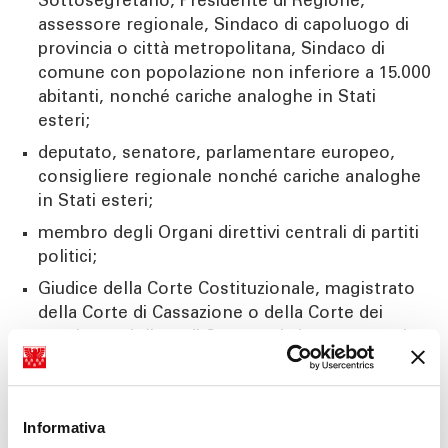
Sottosegretario, Presidente di Regione,
assessore regionale, Sindaco di capoluogo di
provincia o città metropolitana, Sindaco di
comune con popolazione non inferiore a 15.000
abitanti, nonché cariche analoghe in Stati
esteri;
deputato, senatore, parlamentare europeo,
consigliere regionale nonché cariche analoghe
in Stati esteri;
membro degli Organi direttivi centrali di partiti
politici;
Giudice della Corte Costituzionale, magistrato
della Corte di Cassazione o della Corte dei
conti, consigliere di Stato e altri componenti
del Consiglio di Giustizia Amministrativa per la
Regione siciliana, nonché cariche analoghe in
Stati esteri;
Informativa
membro degli Organi direttivi delle banche