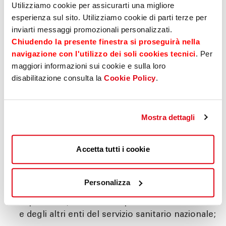
Utilizziamo cookie per assicurarti una migliore
centrali e delle autorità indipendenti;
esperienza sul sito. Utilizziamo cookie di parti terze per
ambasciatore, incaricato d’affari ovvero cariche
inviarti messaggi promozionali personalizzati.
equivalenti in cariche analoghe in Stati esteri,
Chiudendo la presente finestra si proseguirà nella
ufficiale di grado apicale delle forze armate
navigazione con l'utilizzo dei soli cookies tecnici
. Per
ovvero cariche analoghe in Stati esteri;
maggiori informazioni sui cookie e sulla loro
componente degli organi di amministrazione,
disabilitazione consulta la
Cookie Policy
.
direzione o controllo delle imprese controllate,
anche indirettamente, dallo Stato italiano o da
uno Stato estero ovvero partecipate, in misura
Mostra dettagli
prevalente o totalitaria, dalle Regioni, da
comuni capoluoghi di provincia e città
Accetta tutti i cookie
metropolitane e da comuni con popolazione
complessivamente non inferiore a 15.000
abitanti;
Personalizza
direttore generale di ASL e di azienda
ospedaliera, di azienda ospedaliera universitaria
e degli altri enti del servizio sanitario nazionale;