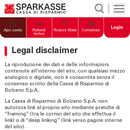
Apre la ricerc
Apre i
PRIVATI E FAMIGLIE
Open 
Apri conto
Richiedi
Ricerca filiale
Contattaci
mutuo
IMPRESE
Legal disclaimer
SERVIZI PRIVATI E
La riproduzione dei dati e delle informazioni
FAMIGLIE
contenute all’interno del sito, con qualsiasi mezzo
analogico o digitale, non è consentita senza il
consenso scritto della Cassa di Risparmio di
SERVIZI IMPRESE
Bolzano S.p.A..
La Cassa di Risparmio di Bolzano S.p.A. non
OLTRE LA BANCA
autorizza link al proprio sito mediante pratiche di
“framing” (tra le cornici del sito che effettua il
CHI SIAMO
link) o di “deep linking” (link verso pagine interne
del sito).