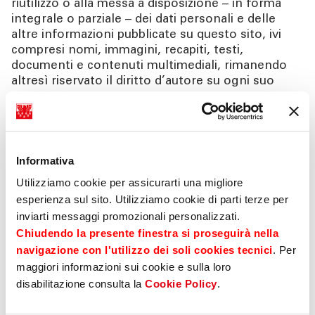
riutilizzo o alla messa a disposizione – in forma
integrale o parziale – dei dati personali e delle
altre informazioni pubblicate su questo sito, ivi
compresi nomi, immagini, recapiti, testi,
documenti e contenuti multimediali, rimanendo
altresì riservato il diritto d’autore su ogni suo
contenuto.
In particolare, è espressamente vietato creare,
arricchire o mettere a disposizione i contenuti per
dataset destinati all’addestramento o fine-tuning,
Informativa
di algoritmi di machine learning o di modelli di
Utilizziamo cookie per assicurarti una migliore
intelligenza artificiale (inclusa l’IA generativa),
esperienza sul sito. Utilizziamo cookie di parti terze per
ovvero utilizzare i dati per attività di profilazione,
inviarti messaggi promozionali personalizzati.
analisi o commercializzazione senza la preventiva
autorizzazione scritta della Banca.
Chiudendo la presente finestra si proseguirà nella
navigazione con l'utilizzo dei soli cookies tecnici
. Per
La Banca si riserva il diritto di:
maggiori informazioni sui cookie e sulla loro
disabilitazione consulta la
Cookie Policy
.
adottare misure tecniche di prevenzione e
rilevazione (rate-limiting, CAPTCHA, blocco