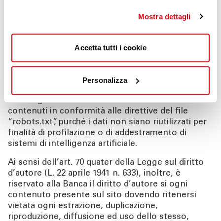
selettivo degli indirizzi IP, ecc.);
Mostra dettagli
intraprendere ogni azione in sede civile,
amministrativa e penale per la tutela dei propri
diritti e degli interessati;
Accetta tutti i cookie
segnalare la violazione all’Autorità Garante per la
protezione dei dati personali.
Personalizza
Restano esclusi dal presente divieto i motori di
ricerca generalisti che si limitano a indicizzare i
contenuti in conformità alle direttive del file
“robots.txt”, purché i dati non siano riutilizzati per
finalità di profilazione o di addestramento di
sistemi di intelligenza artificiale.
Ai sensi dell’art. 70 quater della Legge sul diritto
d’autore (L. 22 aprile 1941 n. 633), inoltre, è
riservato alla Banca il diritto d’autore si ogni
contenuto presente sul sito dovendo ritenersi
vietata ogni estrazione, duplicazione,
riproduzione, diffusione ed uso dello stesso,