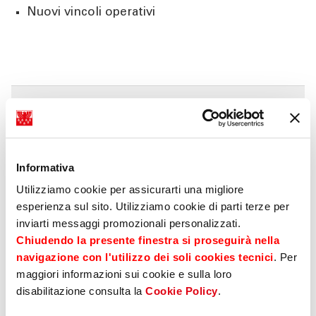
Nuovi vincoli operativi
Le prime cinque sedi di
negoziazione (Regolamento
Delegato (UE) 2017/576)
Informativa
01
Utilizziamo cookie per assicurarti una migliore
esperienza sul sito. Utilizziamo cookie di parti terze per
Qualità di esecuzione ottenuta
inviarti messaggi promozionali personalizzati.
nelle sedi di esecuzione
Chiudendo la presente finestra si proseguirà nella
(Regolamento Delegato (UE)
navigazione con l'utilizzo dei soli cookies tecnici
. Per
2017/576)
maggiori informazioni sui cookie e sulla loro
11
disabilitazione consulta la
Cookie Policy
.