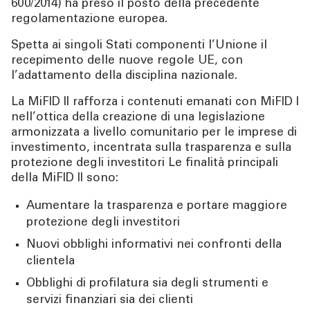
600/2014) ha preso il posto della precedente
TOOL
regolamentazione europea.
Spetta ai singoli Stati componenti l’Unione il
ATTUALITÀ
recepimento delle nuove regole UE, con
l’adattamento della disciplina nazionale.
CONTATTI
La MiFID II rafforza i contenuti emanati con MiFID I
nell’ottica della creazione di una legislazione
armonizzata a livello comunitario per le imprese di
investimento, incentrata sulla trasparenza e sulla
protezione degli investitori Le finalità principali
della MiFID II sono:
Aumentare la trasparenza e portare maggiore
protezione degli investitori
Nuovi obblighi informativi nei confronti della
clientela
Obblighi di profilatura sia degli strumenti e
servizi finanziari sia dei clienti