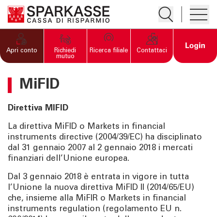
Apre la ricerc
Apre i
PRIVATI E FAMIGLIE
Open 
Apri conto
Richiedi
Ricerca filiale
Contattaci
mutuo
IMPRESE
MiFID
SERVIZI PRIVATI E
Direttiva MIFID
FAMIGLIE
La direttiva MiFID o Markets in financial
instruments directive (2004/39/EC) ha disciplinato
SERVIZI IMPRESE
dal 31 gennaio 2007 al 2 gennaio 2018 i mercati
finanziari dell’Unione europea.
OLTRE LA BANCA
Dal 3 gennaio 2018 è entrata in vigore in tutta
l’Unione la nuova direttiva MiFID II (2014/65/EU)
che, insieme alla MiFIR o Markets in financial
CHI SIAMO
instruments regulation (regolamento EU n.