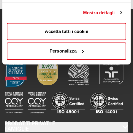
Mostra dettagli
Accetta tutti i cookie
Personalizza
FOOTER PRODOTTI PRIVATI E FAMIGLIE
PRODOTTI PRIVATI E
FAMIGLIE