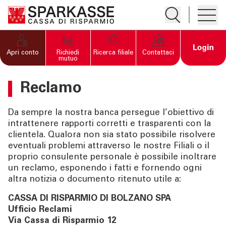
Apre la ricerc
Apre i
PRIVATI E FAMIGLIE
Open 
Apri conto
Richiedi
Ricerca filiale
Contattaci
mutuo
IMPRESE
Reclamo
SERVIZI PRIVATI E
Da sempre la nostra banca persegue l’obiettivo di
FAMIGLIE
intrattenere rapporti corretti e trasparenti con la
clientela. Qualora non sia stato possibile risolvere
eventuali problemi attraverso le nostre Filiali o il
SERVIZI IMPRESE
proprio consulente personale è possibile inoltrare
un reclamo, esponendo i fatti e fornendo ogni
OLTRE LA BANCA
altra notizia o documento ritenuto utile a:
CASSA DI RISPARMIO DI BOLZANO SPA
CHI SIAMO
Ufficio Reclami
Via Cassa di Risparmio 12