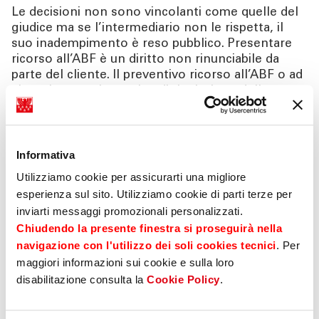
Le decisioni non sono vincolanti come quelle del
giudice ma se l’intermediario non le rispetta, il
suo inadempimento è reso pubblico. Presentare
ricorso all’ABF è un diritto non rinunciabile da
parte del cliente. Il preventivo ricorso all’ABF o ad
altro sistema alternativo di risoluzione delle
controversie è condizione di procedibilità per
avviare un procedimento giudiziario. Se il cliente o
la banca non rimane soddisfatto delle decisioni
dell’ABF, può comunque rivolgersi al giudice,
Informativa
senza dover ricorrere ad un ulteriore
Utilizziamo cookie per assicurarti una migliore
procedimento di mediazione.
esperienza sul sito. Utilizziamo cookie di parti terze per
inviarti messaggi promozionali personalizzati.
Come ricorrere all’ABF
Chiudendo la presente finestra si proseguirà nella
Il cliente potrà rivolgersi all’Arbitro Bancario
navigazione con l'utilizzo dei soli cookies tecnici
. Per
Finanziario direttamente (non si è obbligati a
maggiori informazioni sui cookie e sulla loro
ricorrere all’ausilio di un terzo), compilando un
disabilitazione consulta la
Cookie Policy
.
modulo direttamente dal portale ABF
(
https://www.arbitrobancariofinanziario.it/presenta
re-ricorso/invio-ricorso/index.html
) e versando un