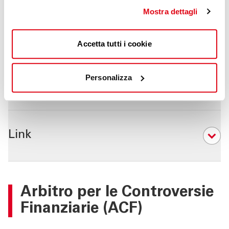
contributo spese di 20 euro, che viene rimborsato
Mostra dettagli
dall’intermediario se il ricorso è accolto.
Accetta tutti i cookie
Personalizza
Download
06
Link
16
Arbitro per le Controversie
Finanziarie (ACF)