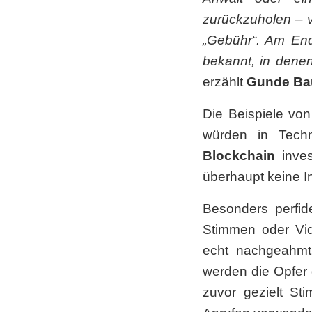
zurückzuholen – v
„Gebühr“. Am End
bekannt, in dene
erzählt
Gunde Bau
Die Beispiele von
würden in Tech
Blockchain
inve
überhaupt keine In
Besonders perfid
Stimmen oder Vid
echt nachgeahmt
werden die Opfer 
zuvor gezielt St