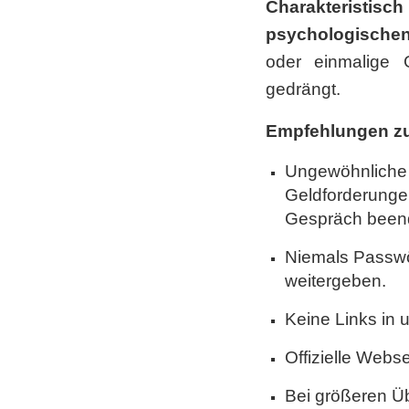
Charakteristisc
psychologischen
oder einmalige 
gedrängt.
Empfehlungen zu
Ungewöhnliche 
Geldforderunge
Gespräch beend
Niemals Passwör
weitergeben.
TOOLS
AKTUELL
Keine Links in 
Darlehensrate berechnen
News, Ev
Rendite berechnen
Cybersec
Offizielle Webs
Vorsorgelücke berechnen
Journal
Bei größeren Ü
Sponsori