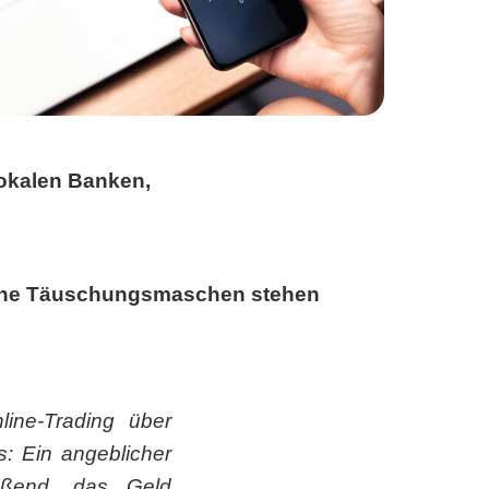
lokalen Banken,
dene Täuschungsmaschen stehen
ine-Trading über
s: Ein angeblicher
ießend, das Geld