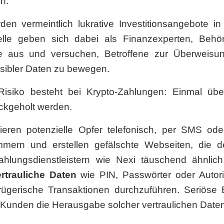
en.
den vermeintlich lukrative Investitionsangebote 
inelle geben sich dabei als Finanzexperten, Behör
de aus und versuchen, Betroffene zur Überweisu
nsibler Daten zu bewegen.
isiko besteht bei Krypto-Zahlungen: Einmal üb
ückgeholt werden.
tieren potenzielle Opfer telefonisch, per SMS oder
ummern und erstellen gefälschte Webseiten, die 
hlungsdienstleistern wie Nexi täuschend ähnlich 
rtrauliche Daten
wie PIN, Passwörter oder Autor
rügerische Transaktionen durchzuführen. Seriöse
 Kunden die Herausgabe solcher vertraulichen Date