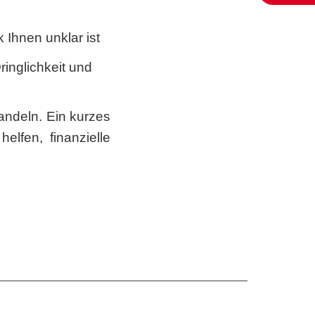
 Ihnen unklar ist
Eine nachhaltige Welt
entsteht durch bewusste
ringlichkeit und
Entscheidungen.
andeln. Ein kurzes
elfen, finanzielle