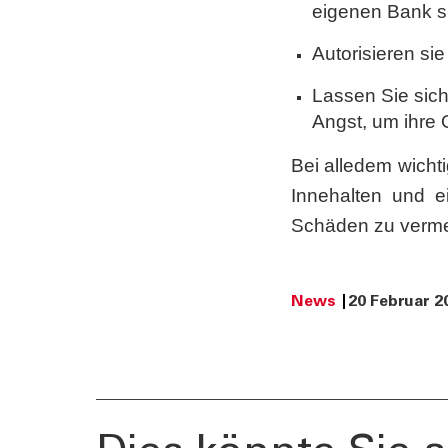
eigenen Bank 
Newslett
Autorisieren si
Lassen Sie sich
Angst, um ihre 
Bei alledem wicht
Innehalten und ei
Schäden zu verm
News
20 Februar 2