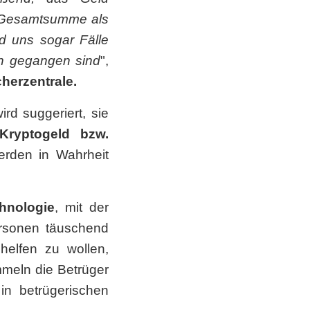
en Gesamtsumme als
d uns sogar Fälle
en gegangen sind
",
herzentrale.
rd suggeriert, sie
Kryptogeld bzw.
werden in Wahrheit
hnologie
, mit der
ersonen täuschend
elfen zu wollen,
mmeln die Betrüger
in betrügerischen