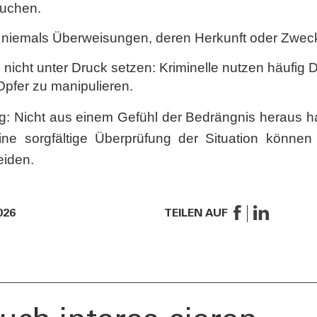
suchen.
er
Tel:
800378378
e niemals Überweisungen, deren Herkunft oder Zweck
Mo-Fr
:
08:00-22:00
Sa
: 08:00-14:00
 nicht unter Druck setzen: Kriminelle nutzen häufig D
Opfer zu manipulieren.
ig: Nicht aus einem Gefühl der Bedrängnis heraus h
ne sorgfältige Überprüfung der Situation können h
eiden.
026
TEILEN AUF