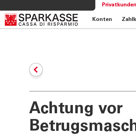
Privatkunden
Konten
Zahl
DIENSTLEISTUNGEN
MEHR AL
PRIVATKUNDEN
Sparkass
Private Banking
Club Spa
Online Banking Privatkunden
Academy
Fernberatung Meet
Mobile Payments
Altersvorsorge
360°-Beratung
Jugend - Spark
Achtung vor
Betrugsmasc