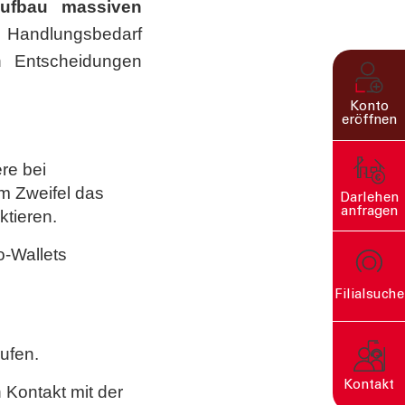
 Aufbau massiven
n Handlungsbedarf
n Entscheidungen
Konto
eröffnen
re bei
m Zweifel das
Darlehen
anfragen
ktieren.
o-Wallets
Filialsuche
rn
rufen.
Kontakt
Kontakt mit der