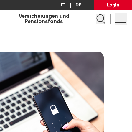
IT
DE
Open Lo
Versicherungen und
Suche öffnen
Pensionsfonds
Hambur
Konto eröffnen
Darlehen anfragen
Filialsuche
Kontakt