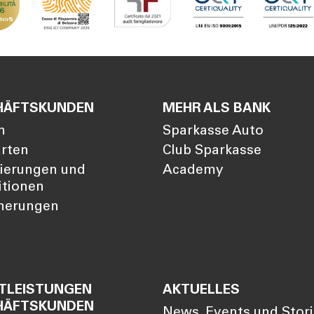
HÄFTSKUNDEN
MEHR ALS BANK
n
Sparkasse Auto
arten
Club Sparkasse
zierungen und
Academy
itionen
cherungen
TLEISTUNGEN
AKTUELLES
HÄFTSKUNDEN
News, Events und Stor