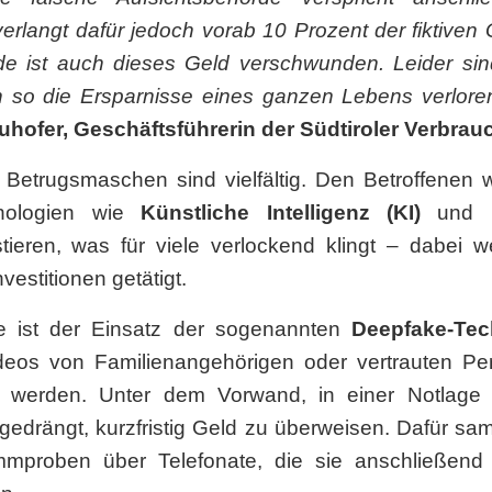
erlangt dafür jedoch vorab 10 Prozent der fiktiv
e ist auch dieses Geld verschwunden. Leider sin
n so die Ersparnisse eines ganzen Lebens verlor
hofer, Geschäftsführerin der Südtiroler Verbrauc
 Betrugsmaschen sind vielfältig. Den Betroffenen wi
nologien wie
Künstliche Intelligenz (KI)
und
stieren, was für viele verlockend klingt – dabei 
vestitionen getätigt.
e ist der Einsatz der sogenannten
Deepfake-Tec
eos von Familienangehörigen oder vertrauten P
 werden. Unter dem Vorwand, in einer Notlage h
gedrängt, kurzfristig Geld zu überweisen. Dafür sa
immproben über Telefonate, die sie anschließend 