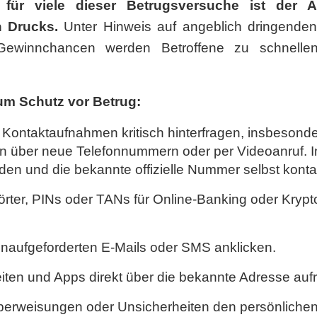
h für viele dieser Betrugsversuche ist der
 Drucks.
Unter Hinweis auf angeblich dringende
Gewinnchancen werden Betroffene zu schnelle
m Schutz vor Betrug:
Kontaktaufnahmen kritisch hinterfragen, insbesonde
n über neue Telefonnummern oder per Videoanruf. I
en und die bekannte offizielle Nummer selbst konta
ter, PINs oder TANs für Online-Banking oder Krypt
ES
KONTAKT
unaufgeforderten E-Mails oder SMS anklicken.
ents und Stories
Informationen
urity
Nützliche Rufnumme
eiten und Apps direkt über die bekannte Adresse auf
Filialsuche
berweisungen oder Unsicherheiten den persönlichen 
ng
Jobs