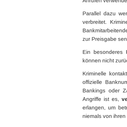
Anrufen verwend
Parallel dazu wer
verbreitet. Krim
Bankmitarbeiten
zur Preisgabe se
Ein besonderes R
können nicht zur
Kriminelle kontak
offizielle Bankn
Bankings oder Za
Angriffe ist es,
ve
erlangen, um bet
niemals von ihren