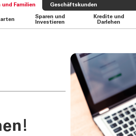
 und Familien
Geschäftskunden
Sparen und
Kredite und
karten
Investieren
Darlehen
S BANK
ÜBER UNS
e Auto
Bank
rkasse
Governance
Direktion
Investor Relations
Aktionäre
Internal Dealing
Nachhaltigkeit
hen!