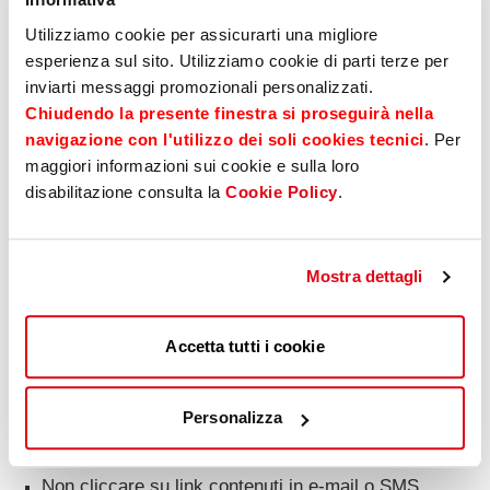
Elemento comune di questi tentativi di frode è la
Utilizziamo cookie per assicurarti una migliore
pressione psicologica:
facendo leva su presunte
esperienza sul sito. Utilizziamo cookie di parti terze per
urgenze o opportunità irripetibili, le vittime vengono
inviarti messaggi promozionali personalizzati.
indotte ad agire assecondando inconsapevolmente il
Chiudendo la presente finestra si proseguirà nella
piano dei truffatori.
navigazione con l'utilizzo dei soli cookies tecnici
. Per
maggiori informazioni sui cookie e sulla loro
Di seguito alcuni consigli pratici per proteggersi
disabilitazione consulta la
Cookie Policy
.
dalle truffe:
Prestare particolare attenzione a contatti insoliti,
Mostra dettagli
soprattutto a richieste di denaro provenienti da
numeri sconosciuti o tramite videochiamate. In caso
di dubbio, interrompere la comunicazione e
Accetta tutti i cookie
contattare direttamente il numero ufficiale della
banca.
Personalizza
Non comunicare mai dati riservati e/o codici di
accesso.
Non cliccare su link contenuti in e-mail o SMS