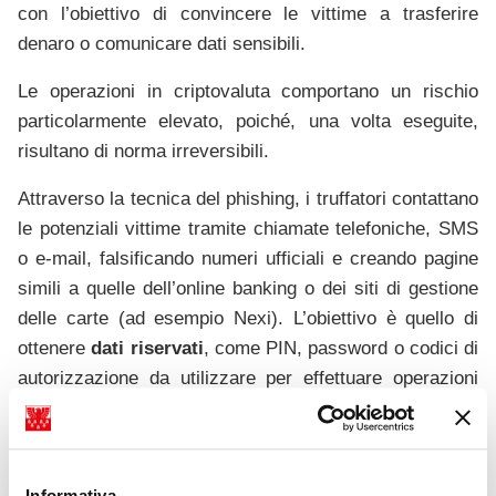
con l’obiettivo di convincere le vittime a trasferire
denaro o comunicare dati sensibili.
Le operazioni in criptovaluta comportano un rischio
particolarmente elevato, poiché, una volta eseguite,
risultano di norma irreversibili.
Attraverso la tecnica del phishing, i truffatori contattano
le potenziali vittime tramite chiamate telefoniche, SMS
o e-mail, falsificando numeri ufficiali e creando pagine
simili a quelle dell’online banking o dei siti di gestione
delle carte (ad esempio Nexi). L’obiettivo è quello di
ottenere
dati riservati
, come PIN, password o codici di
autorizzazione da utilizzare per effettuare operazioni
fraudolente. Ricordiamo che gli istituti di credito non
richiedono mai ai propri clienti di comunicare i loro dati
di accesso.
Informativa