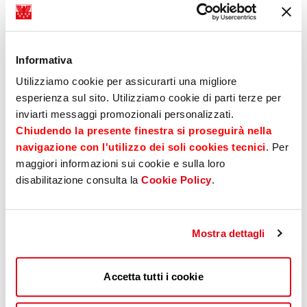
Sparkasse besonders aktiv ist, unter anderem:
Auswahl- und Einstellungsprozesse
, um
Fairness und Transparenz zu gewährleisten.
Informativa
Utilizziamo cookie per assicurarti una migliore
Vergütungspolitik
, mit besonderem Fokus
esperienza sul sito. Utilizziamo cookie di parti terze per
auf Gleichstellung und interne Kohärenz;
inviarti messaggi promozionali personalizzati.
Karriere- und Personalentwicklungswege
,
Chiudendo la presente finestra si proseguirà nella
um gleiche Chancen für Wachstum und
navigazione con l'utilizzo dei soli cookies tecnici
. Per
Weiterentwicklung zu fördern;
maggiori informazioni sui cookie e sulla loro
disabilitazione consulta la
Cookie Policy
.
Schulungen und
Sensibilisierungsmaßnahmen
zur Stärkung einer
inklusiven Unternehmenskultur;
Mostra dettagli
Work-Life-Balance
, durch Maßnahmen zur
besseren Vereinbarkeit von Privat- und Berufsleben.
Accetta tutti i cookie
Das Ergebnis des Zertifizierungsverfahrens spiegelt die