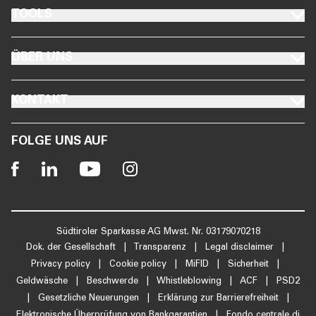
FOOTER TOOLS
TOOLS
FOOTER ÜBER UNS
ÜBER UNS
FOOTER KONTAKT
KONTAKT
FOLGE UNS AUF
Südtiroler Sparkasse AG Mwst. Nr. 03179070218
Dok. der Gesellschaft
|
Transparenz
|
Legal disclaimer
|
Privacy policy
|
Cookie policy
|
MiFID
|
Sicherheit
|
Geldwäsche
|
Beschwerde
|
Whistleblowing
|
ACF
|
PSD2
|
Gesetzliche Neuerungen
|
Erklärung zur Barrierefreiheit
|
Elektronische Überprüfung von Bankgarantien
|
Fondo centrale di