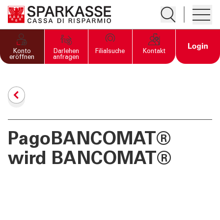
Suche öffnen
Hambur
PRIVATKUNDEN UND
Open 
Konto
Darlehen
Filialsuche
Kontakt
FAMILIEN
eröffnen
anfragen
GESCHÄFTSKUNDEN
DIENSTLEISTUNGEN
PRIVATKUNDEN
PagoBANCOMAT®
wird BANCOMAT®
DIENSTLEISTUNGEN
GESCHÄFTSKUNDEN
MEHR ALS BANK