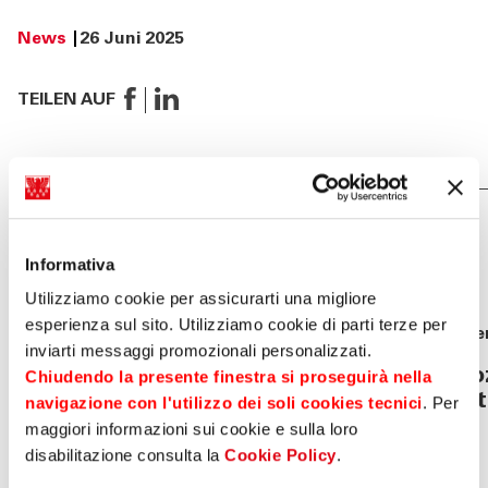
News
26 Juni 2025
TEILEN AUF
Dies könnte Sie auch
interes-sieren
Informativa
Utilizziamo cookie per assicurarti una migliore
esperienza sul sito. Utilizziamo cookie di parti terze per
News
04 August 2026
Eve
inviarti messaggi promozionali personalizzati.
Sparkasse genehmigt die
Bo
Chiudendo la presente finestra si proseguirà nella
vorläufigen Ergebnisse zum
in
navigazione con l'utilizzo dei soli cookies tecnici
. Per
30.06.2026
maggiori informazioni sui cookie e sulla loro
disabilitazione consulta la
Cookie Policy
.