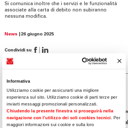
Si comunica inoltre che i servizi e le funzionalità
associate alla carta di debito non subiranno
nessuna modifica.
News
26 giugno 2025
Condividi su
Informativa
Potrebbe interessarti
Utilizziamo cookie per assicurarti una migliore
anche
esperienza sul sito. Utilizziamo cookie di parti terze per
inviarti messaggi promozionali personalizzati.
Chiudendo la presente finestra si proseguirà nella
News
04 agosto 2026
Eve
navigazione con l'utilizzo dei soli cookies tecnici
. Per
Sparkasse approva i risultati
Bol
maggiori informazioni sui cookie e sulla loro