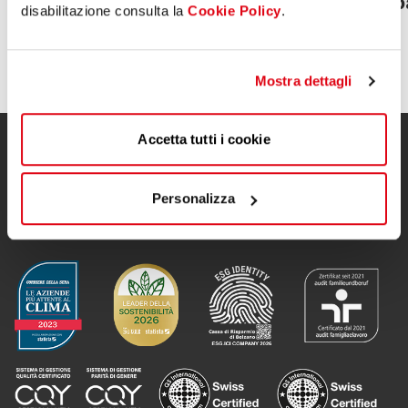
preliminari al 30/06/26
Sp
disabilitazione consulta la
Cookie Policy
.
Mostra dettagli
Accetta tutti i cookie
Personalizza