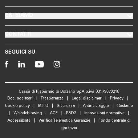
FOOTER CHI SIAMO
CHI SIAMO
FOOTER CONTATTI
CONTATTI
SEGUICI SU
Cassa di Risparmio di Bolzano SpA p.iva 03179070218
Doc. societari
|
Trasparenza
|
Legal disclaimer
|
Privacy
|
Cookie policy
|
MiFID
|
Sicurezza
|
Antiriciclaggio
|
Reclamo
|
Whistleblowing
|
ACF
|
PSD2
|
Innovazioni normative
|
Accessibilità
|
Verifica Telematica Garanzie
|
Fondo centrale di
garanzia
IT
DE