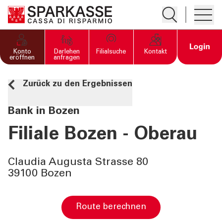
Suche öffnen
Hambur
PRIVATKUNDEN UND
Open 
Konto
Darlehen
Filialsuche
Kontakt
FAMILIEN
eröffnen
anfragen
Zurück zu den Ergebnissen
GESCHÄFTSKUNDEN
Bank in Bozen
DIENSTLEISTUNGEN
PRIVATKUNDEN
Filiale Bozen - Oberau
DIENSTLEISTUNGEN
Claudia Augusta Strasse 80
GESCHÄFTSKUNDEN
39100 Bozen
MEHR ALS BANK
Route berechnen