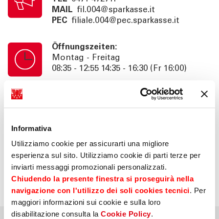
MAIL
fil.004@sparkasse.it
PEC
filiale.004@pec.sparkasse.it
Öffnungszeiten:
Montag - Freitag
08:35 - 12:55 14:35 - 16:30 (Fr 16:00)
Kassenschalterzeiten:
Montag - Freitag
08:35 - 12:55 14:35 - 16:00 (Fr 15:30)
Informativa
Utilizziamo cookie per assicurarti una migliore
Information:
esperienza sul sito. Utilizziamo cookie di parti terze per
Beratung nach Termin bis 18:30 (Fr
inviarti messaggi promozionali personalizzati.
16:00). SB. 24h
Chiudendo la presente finestra si proseguirà nella
navigazione con l'utilizzo dei soli cookies tecnici
. Per
maggiori informazioni sui cookie e sulla loro
disabilitazione consulta la
Cookie Policy
.