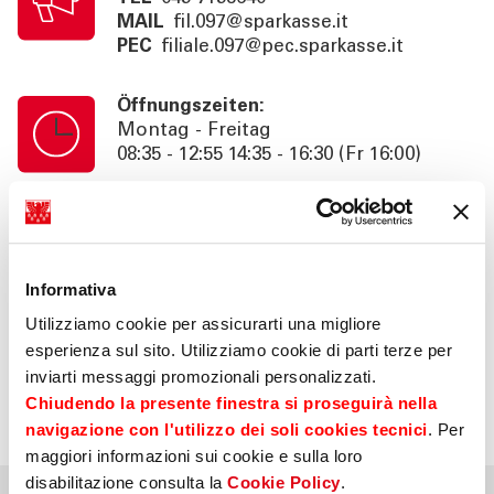
MAIL
fil.097@sparkasse.it
PEC
filiale.097@pec.sparkasse.it
Öffnungszeiten:
Montag - Freitag
08:35 - 12:55 14:35 - 16:30 (Fr 16:00)
Kassenschalterzeiten:
Montag - Freitag
08:35 - 12:55
Informativa
Utilizziamo cookie per assicurarti una migliore
Information:
esperienza sul sito. Utilizziamo cookie di parti terze per
Beratung nach Termin bis 18:30 (Fr
inviarti messaggi promozionali personalizzati.
16:00). SB. 24h
Chiudendo la presente finestra si proseguirà nella
navigazione con l'utilizzo dei soli cookies tecnici
. Per
maggiori informazioni sui cookie e sulla loro
disabilitazione consulta la
Cookie Policy
.