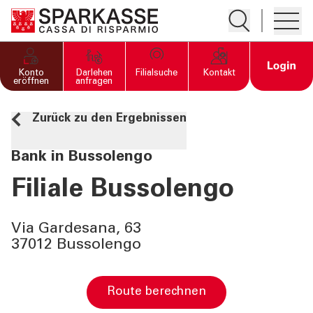
Suche öffnen
Hambur
PRIVATKUNDEN UND
Open 
Konto
Darlehen
Filialsuche
Kontakt
FAMILIEN
eröffnen
anfragen
Zurück zu den Ergebnissen
GESCHÄFTSKUNDEN
Bank in Bussolengo
DIENSTLEISTUNGEN
PRIVATKUNDEN
Filiale Bussolengo
DIENSTLEISTUNGEN
Via Gardesana, 63
GESCHÄFTSKUNDEN
37012 Bussolengo
MEHR ALS BANK
Route berechnen