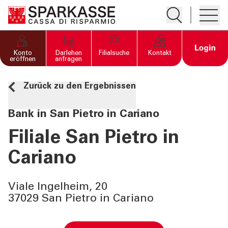
Suche öffnen
Hambur
PRIVATKUNDEN UND
Open 
Konto
Darlehen
Filialsuche
Kontakt
FAMILIEN
eröffnen
anfragen
Zurück zu den Ergebnissen
GESCHÄFTSKUNDEN
Bank in San Pietro in Cariano
DIENSTLEISTUNGEN
PRIVATKUNDEN
Filiale San Pietro in
Cariano
DIENSTLEISTUNGEN
GESCHÄFTSKUNDEN
Viale Ingelheim, 20
37029 San Pietro in Cariano
MEHR ALS BANK