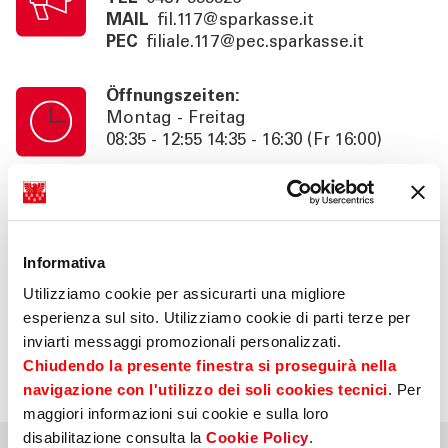
MAIL
fil.117@sparkasse.it
PEC
filiale.117@pec.sparkasse.it
Öffnungszeiten:
Montag - Freitag
08:35 - 12:55 14:35 - 16:30 (Fr 16:00)
Kassenschalterzeiten:
Montag - Freitag
08:35 - 12:55
Informativa
Utilizziamo cookie per assicurarti una migliore
Information:
esperienza sul sito. Utilizziamo cookie di parti terze per
Beratung nach Termin bis 18:30 (Fr
inviarti messaggi promozionali personalizzati.
16:00). SB. 24h
Chiudendo la presente finestra si proseguirà nella
navigazione con l'utilizzo dei soli cookies tecnici
. Per
maggiori informazioni sui cookie e sulla loro
disabilitazione consulta la
Cookie Policy
.