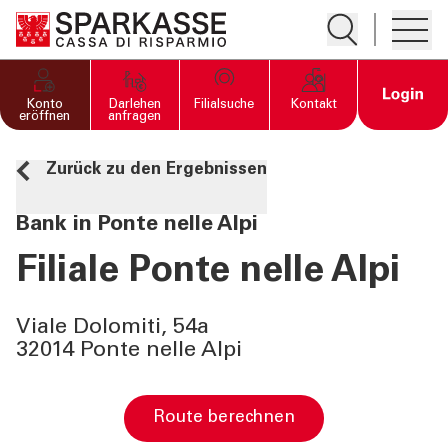
Suche öffnen
Hambur
PRIVATKUNDEN UND
Open 
Konto
Darlehen
Filialsuche
Kontakt
FAMILIEN
eröffnen
anfragen
Zurück zu den Ergebnissen
GESCHÄFTSKUNDEN
Bank in Ponte nelle Alpi
DIENSTLEISTUNGEN
PRIVATKUNDEN
Filiale Ponte nelle Alpi
DIENSTLEISTUNGEN
Viale Dolomiti, 54a
GESCHÄFTSKUNDEN
32014 Ponte nelle Alpi
MEHR ALS BANK
Route berechnen