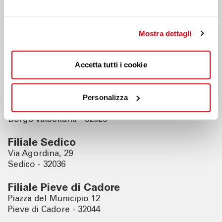
Nahegelegene Filialen
Mostra dettagli
Filiale Belluno
Via Carrera 40 Palazzo Barcelloni Corte
Accetta tutti i cookie
Belluno - 32100
Filiale Borgo Valbelluna
Personalizza
Loc. Cavassico Inferiore 170
Borgo Valbelluna - 32026
Filiale Sedico
Via Agordina, 29
Sedico - 32036
Filiale Pieve di Cadore
Piazza del Municipio 12
Pieve di Cadore - 32044