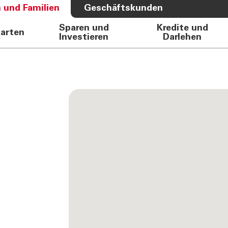
 und Familien
Geschäftskunden
Sparen und
Kredite und
karten
Investieren
Darlehen
S BANK
ÜBER UNS
e Auto
Bank
rkasse
Governance
Direktion
Investor Relations
Aktionäre
Internal Dealing
Nachhaltigkeit