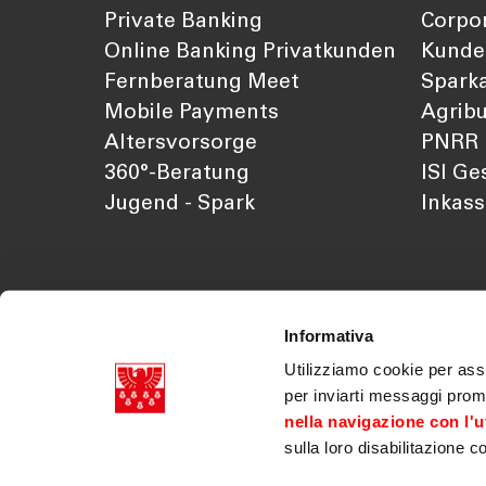
Private Banking
Corpo
Online Banking Privatkunden
Kunde
Fernberatung Meet
Sparka
Mobile Payments
Agribu
Altersvorsorge
PNRR
360°-Beratung
ISI Ge
Jugend - Spark
Inkas
Informativa
Utilizziamo cookie per assi
per inviarti messaggi prom
nella navigazione con l'ut
sulla loro disabilitazione c
Südtiroler Sparkasse AG Mwst. Nr. 03179070218
Dok. der Gesellschaft
|
Transparenz
|
Legal discla