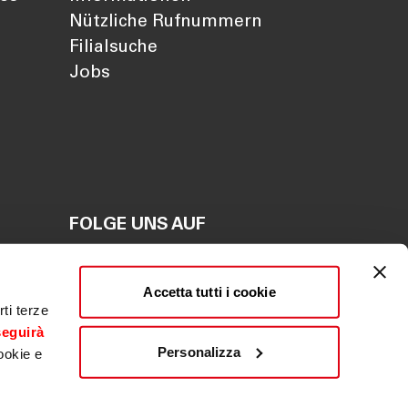
Nützliche Rufnummern
Filialsuche
Jobs
FOLGE UNS AUF
en
Accetta tutti i cookie
en
ti terze
seguirà
Personalizza
ookie e
ldwäsche
|
Beschwerde
|
Whistleblowing
|
ACF