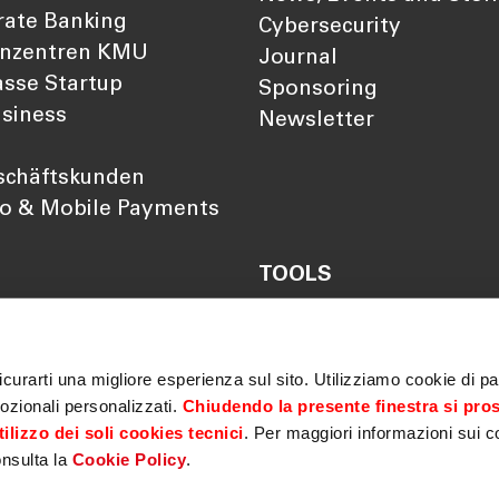
rate Banking
Cybersecurity
nzentren KMU
Journal
sse Startup
Sponsoring
siness
Newsletter
schäftskunden
so & Mobile Payments
TOOLS
Darlehensrate berechn
Rendite berechnen
Vorsorgelücke berechn
curarti una migliore esperienza sul sito. Utilizziamo cookie di par
ozionali personalizzati.
Chiudendo la presente finestra si pro
ilizzo dei soli cookies tecnici
. Per maggiori informazioni sui c
onsulta la
Cookie Policy
.
imer
|
Privacy policy
|
Cookie policy
|
MiFID
|
Sicherheit
|
Ge