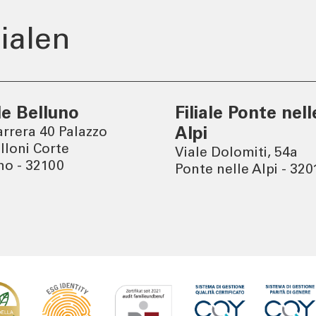
er
Tel:
800378378
ialen
Mo-Fr
:
08:00-22:00
Sa
: 08:00-14:00
ale Belluno
Filiale Ponte nell
arrera 40 Palazzo
Alpi
lloni Corte
Viale Dolomiti, 54a
no - 32100
Ponte nelle Alpi - 320