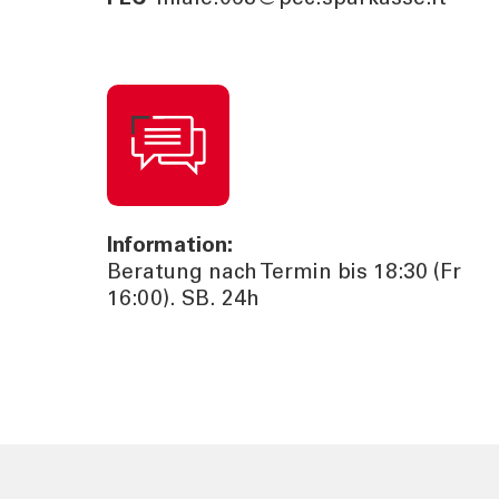
Information:
Beratung nach Termin bis 18:30 (Fr
16:00). SB. 24h
TOOLS
AKTUELL
Darlehensrate berechnen
News, Ev
Rendite berechnen
Cybersec
Vorsorgelücke berechnen
Journal
Sponsori