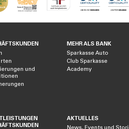
HÄFTSKUNDEN
MEHR ALS BANK
n
Sparkasse Auto
arten
Club Sparkasse
zierungen und
Academy
itionen
cherungen
TLEISTUNGEN
AKTUELLES
HÄFTSKUNDEN
News, Events und Stor