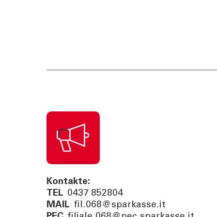
Kontakte:
TEL
0437 852804
MAIL
fil.068@sparkasse.it
PEC
filiale.068@pec.sparkasse.it