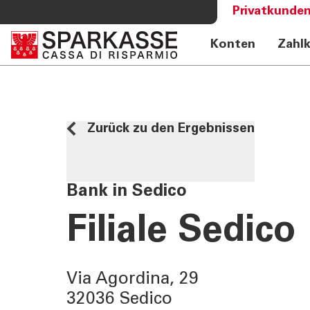
Privatkunden
Konten
Zahl
DIENSTLEISTUNGEN
MEHR AL
PRIVATKUNDEN
Sparkass
Private Banking
Club Spa
Zurück zu den Ergebnissen
Online Banking Privatkunden
Academy
Fernberatung Meet
Mobile Payments
Bank in Sedico
Altersvorsorge
360°-Beratung
Filiale Sedico
Jugend - Spark
Via Agordina, 29
32036 Sedico