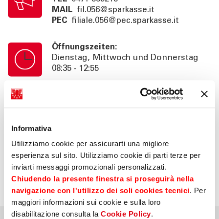
MAIL
fil.056@sparkasse.it
PEC
filiale.056@pec.sparkasse.it
Öffnungszeiten:
Dienstag, Mittwoch und Donnerstag
08:35 - 12:55
Kassenschalterzeiten:
Dienstag, Mittwoch und Donnerstag
08:35 - 12:55
Informativa
Utilizziamo cookie per assicurarti una migliore
Information:
esperienza sul sito. Utilizziamo cookie di parti terze per
Nachmittag auf Termin 14:35 - 16:30
inviarti messaggi promozionali personalizzati.
Beratung auf Anfrage bis 18:30. SB. 24h
Chiudendo la presente finestra si proseguirà nella
navigazione con l'utilizzo dei soli cookies tecnici
. Per
maggiori informazioni sui cookie e sulla loro
disabilitazione consulta la
Cookie Policy
.