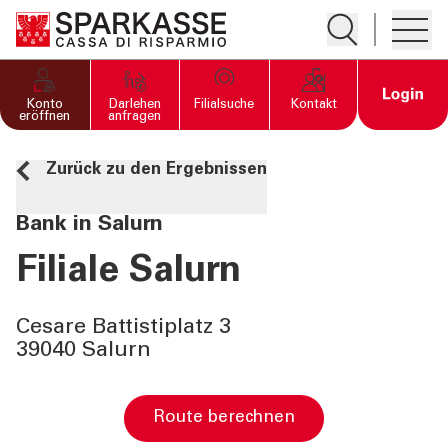
Suche öffnen
Hambur
PRIVATKUNDEN UND
Open 
Konto
Darlehen
Filialsuche
Kontakt
FAMILIEN
eröffnen
anfragen
Zurück zu den Ergebnissen
GESCHÄFTSKUNDEN
Bank in Salurn
DIENSTLEISTUNGEN
PRIVATKUNDEN
Filiale Salurn
DIENSTLEISTUNGEN
Cesare Battistiplatz 3
GESCHÄFTSKUNDEN
39040 Salurn
MEHR ALS BANK
Route berechnen