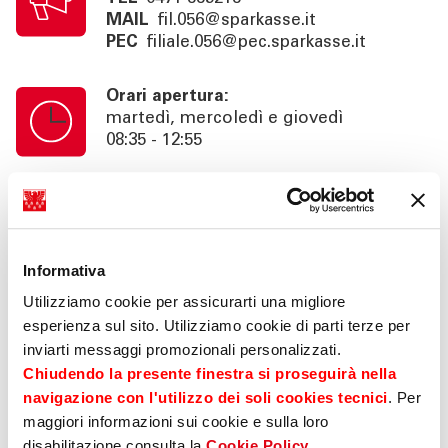
MAIL
fil.056@sparkasse.it
PEC
filiale.056@pec.sparkasse.it
Orari apertura:
martedì, mercoledì e giovedì
08:35 - 12:55
Orari cassa:
martedì, mercoledì e giovedì
08:35 - 12:55
Informativa
Info:
Utilizziamo cookie per assicurarti una migliore
pomeriggio su appuntamento 14:35 -
esperienza sul sito. Utilizziamo cookie di parti terze per
16.30
inviarti messaggi promozionali personalizzati.
Consulenza su richiesta fino alle 18:30,
Chiudendo la presente finestra si proseguirà nella
area self 24h
navigazione con l'utilizzo dei soli cookies tecnici
. Per
maggiori informazioni sui cookie e sulla loro
disabilitazione consulta la
Cookie Policy
.