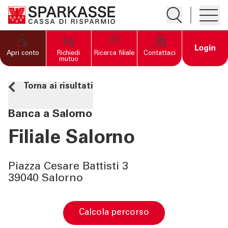
Apre la ricerc
Apre i
PRIVATI E FAMIGLIE
Open 
Apri conto
Richiedi
Ricerca filiale
Contattaci
mutuo
IMPRESE
Torna ai risultati
SERVIZI PRIVATI E
Banca a Salorno
FAMIGLIE
Filiale Salorno
SERVIZI IMPRESE
Piazza Cesare Battisti 3
39040 Salorno
OLTRE LA BANCA
CHI SIAMO
calcola percorso