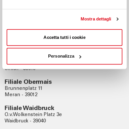
Nahegelegene Filialen
Mostra dettagli
Filiale Burgstall
Romstrasse 46
Accetta tutti i cookie
Burgstall - 39014
Filiale Sinich
Personalizza
V.Veneto Platz 19
Sinich - 39010
Filiale Obermais
Brunnenplatz 11
Meran - 39012
Filiale Waidbruck
O.v.Wolkenstein Platz 3e
Waidbruck - 39040