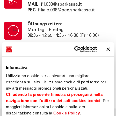
MAIL
fil.038@sparkasse.it
PEC
filiale.038@pec.sparkasse.it
Öffnungszeiten:
Montag - Freitag
08:35 - 12:55 14:35 - 16:30 (Fr 16:00)
Kassenschalterzeiten:
Montag - Freitag
08:35 - 12:55
Informativa
Utilizziamo cookie per assicurarti una migliore
Information:
esperienza sul sito. Utilizziamo cookie di parti terze per
Beratung nach Termin bis 18:30 (Fr
inviarti messaggi promozionali personalizzati.
16:00). SB. 24h
Chiudendo la presente finestra si proseguirà nella
navigazione con l'utilizzo dei soli cookies tecnici
. Per
maggiori informazioni sui cookie e sulla loro
disabilitazione consulta la
Cookie Policy
.