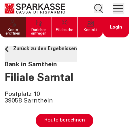
Suche öffnen
Hambur
PRIVATKUNDEN UND
Open 
Konto
Darlehen
Filialsuche
Kontakt
FAMILIEN
eröffnen
anfragen
Zurück zu den Ergebnissen
GESCHÄFTSKUNDEN
Bank in Sarnthein
DIENSTLEISTUNGEN
PRIVATKUNDEN
Filiale Sarntal
DIENSTLEISTUNGEN
Postplatz 10
GESCHÄFTSKUNDEN
39058 Sarnthein
MEHR ALS BANK
Route berechnen